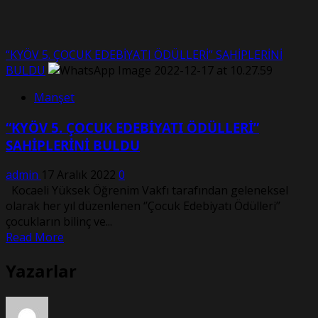
“KYÖV 5. ÇOCUK EDEBİYATI ÖDÜLLERİ” SAHİPLERİNİ
BULDU
Manşet
“KYÖV 5. ÇOCUK EDEBİYATI ÖDÜLLERİ”
SAHİPLERİNİ BULDU
admin
17 Aralık 2022
0
Kocaeli Yüksek Öğrenim Vakfı tarafından geleneksel
olarak her yıl düzenlenen ‘’Çocuk Edebiyatı Ödülleri’’
çocukların bilinç ve...
Read
Read More
more
Yazarlar
about
“KYÖV
5.
ÇOCUK