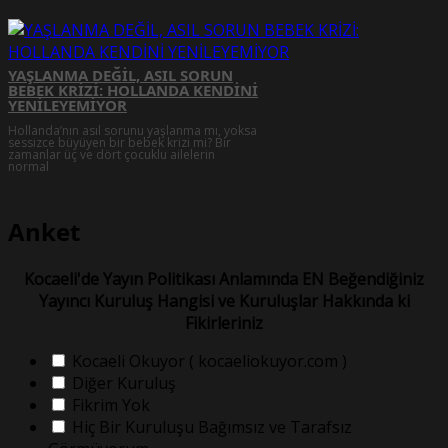
YAŞLANMA DEĞİL, ASIL SORUN
BEBEK KRİZİ: HOLLANDA KENDİNİ
YENİLEYEMİYOR
Hollanda’nın asıl sorunu yaşlanma mı, yoksa
sessizce büyüyen bir bebek krizi mi? Bir
zamanlar üç ve dört çocuklu ailelerin
normal
Anket
Kocaeli'de Yayın Politikası Anlamında EN Beğendiğiniz
Yayıncı Kuruluş Hangisi ve Kuruluşlar Hakkında ki
Fikirleriniz
Kocaeli Okuyor ( kocaeliokuyor.com )
Diğer Kuruluş
Fikrim Yok
Hiç Bir Kuruluşu Bağımsız ve Tarafsız