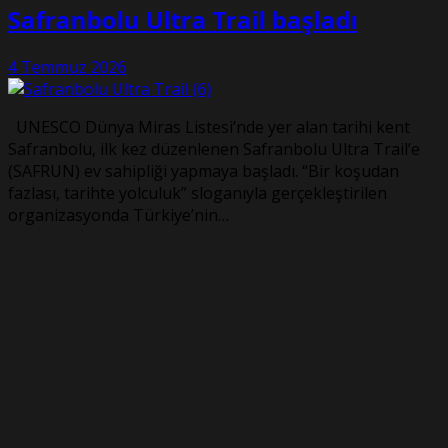
Safranbolu Ultra Trail başladı
4 Temmuz 2026
UNESCO Dünya Miras Listesi’nde yer alan tarihi kent
Safranbolu, ilk kez düzenlenen Safranbolu Ultra Trail’e
(SAFRUN) ev sahipliği yapmaya başladı. “Bir koşudan
fazlası, tarihte yolculuk” sloganıyla gerçekleştirilen
organizasyonda Türkiye’nin…