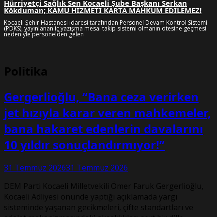
Hürriyetçi Sağlık Sen Kocaeli Şube Başkanı Serkan
Kökduman; KAMU HİZMETİ KARTA MAHKÛM EDİLEMEZ!
Kocaeli Şehir Hastanesi idaresi tarafından Personel Devam Kontrol Sistemi
(PDKS), yayınlanan iç yazışma mesai takip sistemi olmanın ötesine geçmesi
nedeniyle personelden gelen
Politika
Gergerlioğlu, “Bana ceza verirken
jet hızıyla karar veren mahkemeler,
bana hakaret edenlerin davalarını
10 yıldır sonuçlandırmıyor!”
31 Temmuz 2026
31 Temmuz 2026
DEM Parti Kocaeli Milletvekili Ömer Faruk Gergerlioğlu,
Kocaeli Adliyesi önünde yaptığı açıklamada yargı
sisteminde yaşanan gecikmeleri, çifte standartları ve