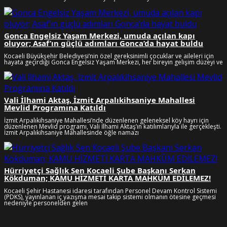
Gonca Engelsiz Yaşam Merkezi, umuda açılan kapı
oluyor; Asaf’ın güçlü adımları Gonca’da hayat buldu
Kocaeli Büyükşehir Belediyesi’nin özel gereksinimli çocuklar ve aileleri için
hayata geçirdiği Gonca Engelsiz Yaşam Merkezi, her bireyin gelişim düzeyi ve
Vali İlhami Aktaş, İzmit Arpalıkihsaniye Mahallesi
Mevlid Programına Katıldı
İzmit Arpalıkihsaniye Mahallesi’nde düzenlenen geleneksel köy hayrı için
düzenlenen Mevlid programı, Vali İlhami Aktaş’ın katılımlarıyla ile gerçekleşti.
İzmit Arpalıkihsaniye Mahallesinde öğle namazı
Hürriyetçi Sağlık Sen Kocaeli Şube Başkanı Serkan
Kökduman; KAMU HİZMETİ KARTA MAHKÛM EDİLEMEZ!
Kocaeli Şehir Hastanesi idaresi tarafından Personel Devam Kontrol Sistemi
(PDKS), yayınlanan iç yazışma mesai takip sistemi olmanın ötesine geçmesi
nedeniyle personelden gelen