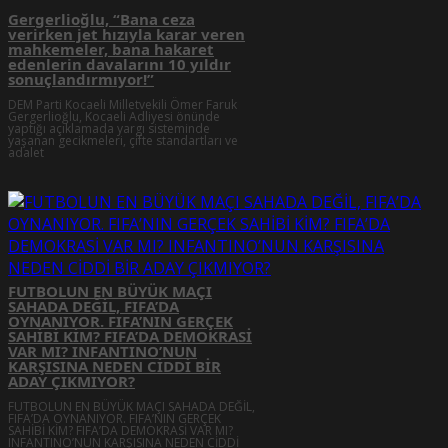
Gergerlioğlu, “Bana ceza
verirken jet hızıyla karar veren
mahkemeler, bana hakaret
edenlerin davalarını 10 yıldır
sonuçlandırmıyor!”
DEM Parti Kocaeli Milletvekili Ömer Faruk
Gergerlioğlu, Kocaeli Adliyesi önünde
yaptığı açıklamada yargı sisteminde
yaşanan gecikmeleri, çifte standartları ve
adalet
FUTBOLUN EN BÜYÜK MAÇI
SAHADA DEĞİL, FIFA’DA
OYNANIYOR. FIFA’NIN GERÇEK
SAHİBİ KİM? FIFA’DA DEMOKRASİ
VAR MI? INFANTINO’NUN
KARŞISINA NEDEN CİDDİ BİR
ADAY ÇIKMIYOR?
FUTBOLUN EN BÜYÜK MAÇI SAHADA DEĞİL,
FIFA’DA OYNANIYOR. FIFA’NIN GERÇEK
SAHİBİ KİM? FIFA’DA DEMOKRASİ VAR MI?
INFANTINO’NUN KARŞISINA NEDEN CİDDİ