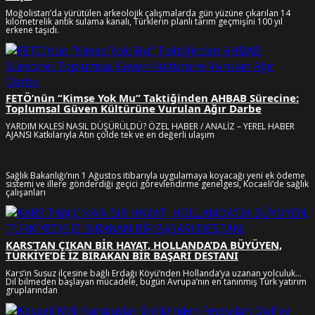
Moğolistan’da yürütülen arkeolojik çalışmalarda gün yüzüne çıkarılan 14
kilometrelik antik sulama kanalı, Türklerin planlı tarım geçmişini 100 yıl
erkene taşıdı.
FETÖ’nün “Kimse Yok Mu” Taktiğinden AHBAB Sürecine:
Toplumsal Güven Kültürüne Vurulan Ağır Darbe
YARDIM KALESİ NASIL DÜŞÜRÜLDÜ? ÖZEL HABER / ANALİZ – YEREL HABER
AJANSI Katkılarıyla Atın çölde tek ve en değerli ulaşım
Sağlık Bakanlığı’nın 1 Ağustos itibarıyla uygulamaya koyacağı yeni ek ödeme
sistemi ve illere gönderdiği geçici görevlendirme genelgesi, Kocaeli’de sağlık
çalışanları
KARS’TAN ÇIKAN BİR HAYAT, HOLLANDA’DA BÜYÜYEN,
TÜRKİYE’DE İZ BIRAKAN BİR BAŞARI DESTANI
Kars’ın Susuz ilçesine bağlı Erdağı Köyü’nden Hollanda’ya uzanan yolculuk…
Dil bilmeden başlayan mücadele, bugün Avrupa’nın en tanınmış Türk yatırım
gruplarından