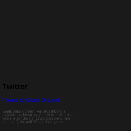
Twitter
Tweets by KocaeliOkuyor1
Sağlık Bakanlığı’nın 1 Ağustos itibarıyla
uygulamaya koyacağı yeni ek ödeme sistemi
ve illere gönderdiği geçici görevlendirme
genelgesi, Kocaeli’de sağlık çalışanları