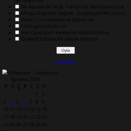
Görmüyorum
Ne Kocaeli'de ne de Türkiye'de ilkeli yayıncı yok
Medya Bağımsız Değildir. Dolayısıyla EN'i yoktur
Acilen Türk Medyasına ihtiyaç var
Farklı görüşlerim var
Her siyasi parti kendisine medya bulmuş
Objektif Gazetecilik ülkede bitmiştir.
Sonuçlar
Yükleniyor ...
Ağustos 2026
P
S
Ç
P
C
C
P
1
2
3
4
5
6
7
8
9
10
11
12
13
14
15
16
17
18
19
20
21
22
23
24
25
26
27
28
29
30