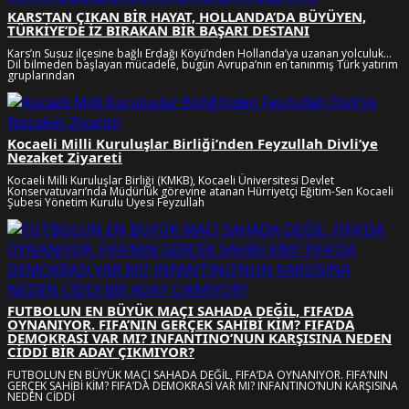
KARS’TAN ÇIKAN BİR HAYAT, HOLLANDA’DA BÜYÜYEN,
TÜRKİYE’DE İZ BIRAKAN BİR BAŞARI DESTANI
Kars’ın Susuz ilçesine bağlı Erdağı Köyü’nden Hollanda’ya uzanan yolculuk…
Dil bilmeden başlayan mücadele, bugün Avrupa’nın en tanınmış Türk yatırım
gruplarından
Kocaeli Milli Kuruluşlar Birliği’nden Feyzullah Divli’ye
Nezaket Ziyareti
Kocaeli Milli Kuruluşlar Birliği (KMKB), Kocaeli Üniversitesi Devlet
Konservatuvarı’nda Müdürlük görevine atanan Hürriyetçi Eğitim-Sen Kocaeli
Şubesi Yönetim Kurulu Üyesi Feyzullah
FUTBOLUN EN BÜYÜK MAÇI SAHADA DEĞİL, FIFA’DA
OYNANIYOR. FIFA’NIN GERÇEK SAHİBİ KİM? FIFA’DA
DEMOKRASİ VAR MI? INFANTINO’NUN KARŞISINA NEDEN
CİDDİ BİR ADAY ÇIKMIYOR?
FUTBOLUN EN BÜYÜK MAÇI SAHADA DEĞİL, FIFA’DA OYNANIYOR. FIFA’NIN
GERÇEK SAHİBİ KİM? FIFA’DA DEMOKRASİ VAR MI? INFANTINO’NUN KARŞISINA
NEDEN CİDDİ