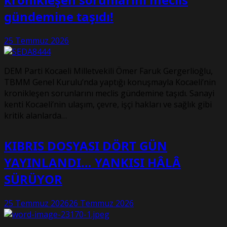
gündemine taşıdı!
25 Temmuz 2026
DEM Parti Kocaeli Milletvekili Ömer Faruk Gergerlioğlu,
TBMM Genel Kurulu’nda yaptığı konuşmayla Kocaeli’nin
kronikleşen sorunlarını meclis gündemine taşıdı. Sanayi
kenti Kocaeli’nin ulaşım, çevre, işçi hakları ve sağlık gibi
kritik alanlarda…
KIBRIS DOSYASI DÖRT GÜN
YAYINLANDI… YANKISI HÂLÂ
SÜRÜYOR
25 Temmuz 2026
26 Temmuz 2026