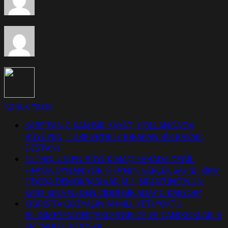
EDEBİYATI
ÖDÜLLERİ”
SAHİPLERİNİ
BULDU
Konuk Yazar
KARS’TAN ÇIKAN BİR HAYAT, HOLLANDA’DA
BÜYÜYEN, TÜRKİYE’DE İZ BIRAKAN BİR BAŞARI
DESTANI
FUTBOLUN EN BÜYÜK MAÇI SAHADA DEĞİL,
FIFA’DA OYNANIYOR. FIFA’NIN GERÇEK SAHİBİ KİM?
FIFA’DA DEMOKRASİ VAR MI? INFANTINO’NUN
KARŞISINA NEDEN CİDDİ BİR ADAY ÇIKMIYOR?
KIBRIS’TA GÖZYAŞININ MİLLİYETİ YOKTU:
BİLİNMEYEN GERÇEKLER BELGE VE TANIKLIKLARLA
KRONOLOJİK DOSYA