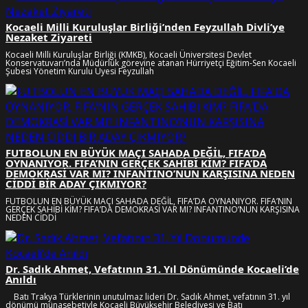
Kocaeli Milli Kuruluşlar Birliği’nden Feyzullah Divli’ye
Nezaket Ziyareti
Kocaeli Milli Kuruluşlar Birliği (KMKB), Kocaeli Üniversitesi Devlet
Konservatuvarı’nda Müdürlük görevine atanan Hürriyetçi Eğitim-Sen Kocaeli
Şubesi Yönetim Kurulu Üyesi Feyzullah
FUTBOLUN EN BÜYÜK MAÇI SAHADA DEĞİL, FIFA’DA
OYNANIYOR. FIFA’NIN GERÇEK SAHİBİ KİM? FIFA’DA
DEMOKRASİ VAR MI? INFANTINO’NUN KARŞISINA NEDEN
CİDDİ BİR ADAY ÇIKMIYOR?
FUTBOLUN EN BÜYÜK MAÇI SAHADA DEĞİL, FIFA’DA OYNANIYOR. FIFA’NIN
GERÇEK SAHİBİ KİM? FIFA’DA DEMOKRASİ VAR MI? INFANTINO’NUN KARŞISINA
NEDEN CİDDİ
Dr. Sadık Ahmet, Vefatının 31. Yıl Dönümünde Kocaeli’de
Anıldı
Batı Trakya Türklerinin unutulmaz lideri Dr. Sadık Ahmet, vefatının 31. yıl
dönümü münasebetiyle Kocaeli Büyükşehir Belediyesi ve Batı