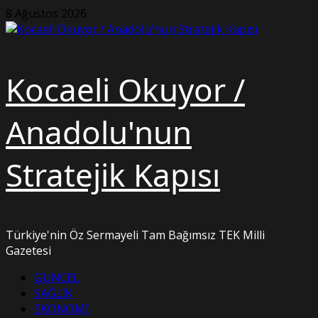
Skip
8 Ağustos 2026
to
content
Kocaeli Okuyor /
Anadolu'nun
Stratejik Kapısı
Türkiye'nin Öz Sermayeli Tam Bağımsız TEK Milli
Gazetesi
Primary
GÜNCEL
Menu
SAĞLIK
EKONOMİ