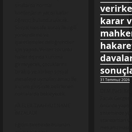
sınıflarda normal
verirke
kontenjanın yarısı kadar
karar 
öğrenci bulundurulacak.
Sosyal mesafe kuralı ile ilgili
mahkem
yönlendirme ve
işaretlemeler de öğrenciler
hakare
için yapıldı. Veliler zorunlu
davalar
haller dışında kuruma
girmeyecek, çocuklarını
sonuçl
bırakıp ve alırken sosyal
mesafeye uymaları amacı ile
31 Temmuz 2026
kurum girişinde belirlenen
DEM Parti Koca
noktalarda bekleyecek.
Faruk Gergerli
AİLELER TAAHHÜTNAME
önünde yaptığ
İMZALADI
sisteminde yaş
standartları v
Eğitim talebinde bulunan
mekanizmasında