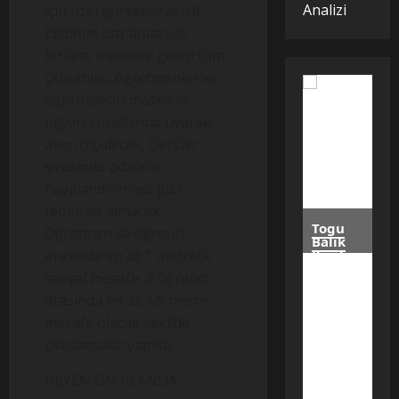
Analizi
için özel görseller asıldı.
Eğitimin başlaması ile
birlikte merkeze gelen tüm
çalışanlar, öğretmenler ve
öğrencilerin maske ve
hijyen kurallarına uyarak,
ateşi ölçülecek. Dersler
sırasında odaların
havalandırılması gibi
tedbirler alınacak.
Togu
Öğretmen ile öğrenci
Balık
arasında en az 1 metrelik
Kazılarından
Türk
sosyal mesafe, 2 öğrenci
Tarım
Tarihini
arasında en az 1,5 metre
Değiştirecek
mesafe olacak şekilde
Keşif
planlamalar yapıldı.
Moğolistan’da
yürütülen
arkeolojik
çalışmalarda
HİJYEN ÖN PLANDA
gün
yüzüne