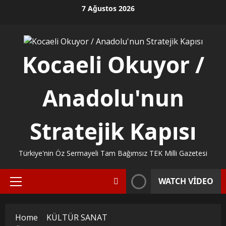
Skip
7 Ağustos 2026
to
content
Kocaeli Okuyor /
Anadolu'nun
Stratejik Kapısı
Türkiye'nin Öz Sermayeli Tam Bağımsız TEK Milli Gazetesi
WATCH VIDEO
Primary
Menu
Home
KÜLTÜR SANAT