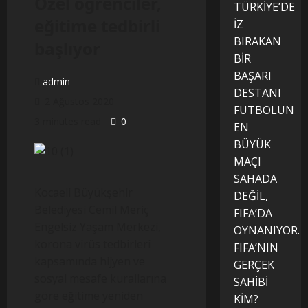
Özel öğrenciler,
TÜRKİYE’DE
eğitime tedbirli
İZ
BIRAKAN
başlıyor
BİR
BAŞARI
admin
DESTANI
2 Ağustos 2020
FUTBOLUN
3 minutes read
0
EN
BÜYÜK
MAÇI
SAHADA
Kocaeli Büyükşehir
DEĞİL,
Belediyesi Cemil Meriç
FIFA’DA
Engelsiz Yaşam Merkezi,
OYNANIYOR.
korona virüs tedbirleri
FIFA’NIN
kapsamında hijyen ve
GERÇEK
sosyal mesafe kurallarına
SAHİBİ
göre eğitime yeniden
KİM?