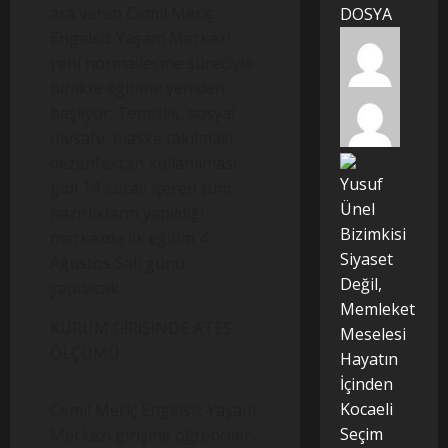
ara veren Cemil Meriç
DOSYA
Engelsiz Yaşam Merkezi,
yeni normalleşme süreciyle
birlikte eğitime yeniden
başlıyor. Temizlik, sosyal
mesafe, maske takılması,
dezenfektan kullanılması
Yusuf
gibi 14 kuralı içeren tüm
Ünel
hazırlıkların yapıldığı
Bizimkisi
merkezde ilk eğitim 4
Siyaset
Ağustos Salı günü
Değil,
yapılacak.
Memleket
KURUM GİRİŞİNDE ATEŞ
Meselesi
ÖLÇÜMÜ
Hayatın
İçinden
Kocaeli
Cemil Meriç Engelsiz Yaşam
Seçim
Merkezi girişine öğrenciler