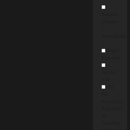
Kocaeli
Okuyor
(
kocaelioku
)
Diğer
Kuruluş
Fikrim
Yok
Hiç
Bir
Kuruluşu
Bağımsız
ve
Tarafsız