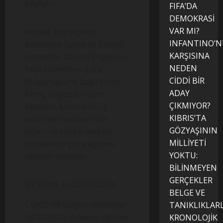
başlıyor.
FIFA’DA
DEMOKRASİ
VAR MI?
Kocaeli Büyükşehir
INFANTINO’
Belediyesi Sağlık ve Sosyal
KARŞISINA
Hizmetler Dairesi Engelli ve
NEDEN
Yaşlı Hizmetleri Şube
CİDDİ BİR
Müdürlüğü’ne bağlı Cemil
ADAY
Meriç Engelsiz Yaşam
ÇIKMIYOR?
Merkezi, korona virüs
KIBRIS’TA
tedbirleri kapsamında
GÖZYAŞININ
hijyen ve sosyal mesafe
MİLLİYETİ
kurallarına göre eğitime
YOKTU:
yeniden başlıyor.
BİLİNMEYEN
GERÇEKLER
İLK DERS 4 AĞUSTOS’DA
BELGE VE
COVİD-19 salgını nedeniyle
TANIKLIKLAR
14 Mart’tan itibaren eğitime
KRONOLOJİK