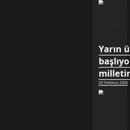
Yeniden Refah 
Soruşturmasına
İzmit Belediye
Yarın 
başlıyo
milleti
20 Temmuz 2026
52 YIL SONRA,
bu özel dosya 
destandı. İlh