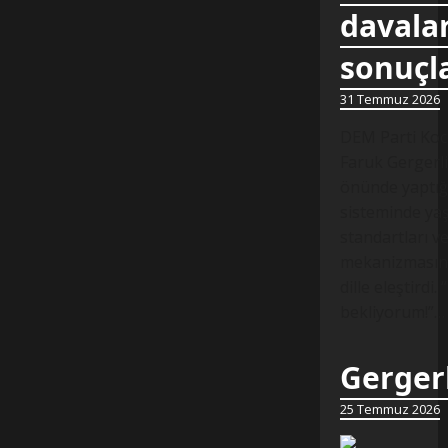
davalar
sonuçl
31 Temmuz 2026
DEM Parti Koca
Faruk Gergerli
önünde yaptığ
sisteminde yaş
standartları v
mekanizmasında
dille eleştirdi.
bekliyorum!”…
Gergerl
25 Temmuz 2026