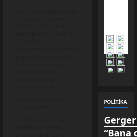
çıkarılan
14
kilometrelik
Cemil Meriç Engelsiz Yaşam
antik
sulama
Merkezi’nde, eğitimde
kanalı,
Türklerin
kullanılan araç gereçler
planlı
tarım
dahil, öğrenci, kursiyer ve
geçmişini
100 yıl
engelli bireylerin merkeze
erkene
taşıdı.
ulaşımlarını sağlayan servis
araçlarında ateş ölçümü,
maske kullanımı, hijyen ve
sosyal mesafenin
korunması ile ilgili
tedbirlerde alındı.
KONTENJANIN YARISI
POLITIKA
KADAR ÖĞRENCİ
Gergerl
Covid-19 salgınına karşı
sınıflarda da gerekli
“Bana 
önlemler alındı. Bu yıl