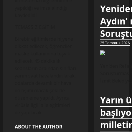
konusunda bilgilendirilme
Yeniden
yapıldığı ve imza alındığı
kaydedildi.
Aydın’ 
TEMASSIZ EĞİTİM
Soruştu
Birebir eğitimlerde hijyene
25 Temmuz 2026
dikkat edilecek, öğrenciler
maske kullanımına teşvik
edilecek. 45 dakikalık
Yeniden Refah 
seansların ardından sınıfları
Soruşturmasına
yarım saat havalandırılarak,
İzmit Belediye
odalarda devamlı bir hava
dolaşımı olacak şekilde
Yarın 
düzenleme yapıldı. Ayrıca
virüsle ilgili aile eğitimleri
başlıyo
de yapılacak.
milleti
ABOUT THE AUTHOR