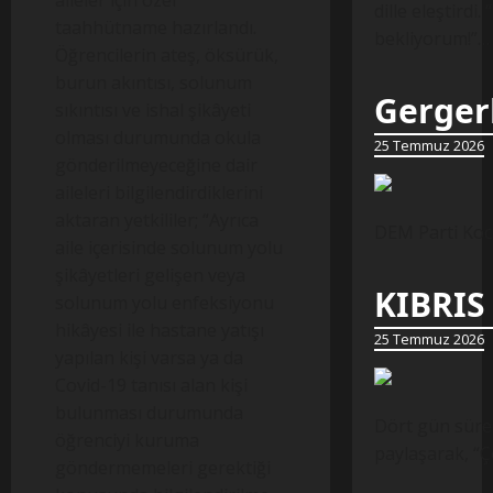
aileler için özel
dille eleştirdi.
taahhütname hazırlandı.
bekliyorum!”…
Öğrencilerin ateş, öksürük,
burun akıntısı, solunum
Gergerl
sıkıntısı ve ishal şikâyeti
olması durumunda okula
25 Temmuz 2026
gönderilmeyeceğine dair
aileleri bilgilendirdiklerini
aktaran yetkililer; “Ayrıca
DEM Parti Koca
aile içerisinde solunum yolu
şikâyetleri gelişen veya
KIBRIS
solunum yolu enfeksiyonu
hikâyesi ile hastane yatışı
25 Temmuz 2026
yapılan kişi varsa ya da
Covid-19 tanısı alan kişi
bulunması durumunda
Dört gün süren
öğrenciyi kuruma
paylaşarak, “Ç
göndermemeleri gerektiği