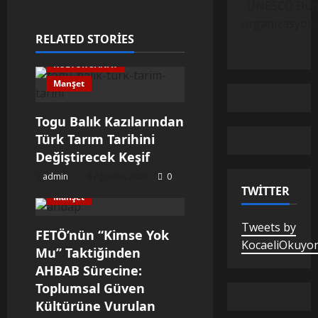
UNESCO Dünya M
organizasyond
RELATED STORIES
KÜLTÜR SANAT
Manşet
Togu Balık Kazılarından
Türk Tarım Tarihini
Değiştirecek Keşif
admin
6 Ağustos 2026
0
TWITTER
Manşet
Tweets by
FETÖ’nün “Kimse Yok
KocaeliOkuyo
Mu” Taktiğinden
AHBAB Sürecine:
Toplumsal Güven
Kültürüne Vurulan