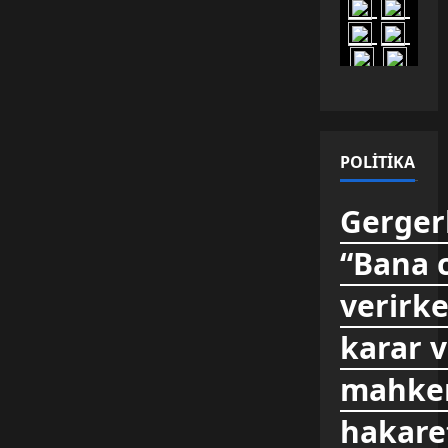
POLITIKA
Gergerl
“Bana 
verirke
karar 
mahkem
hakare