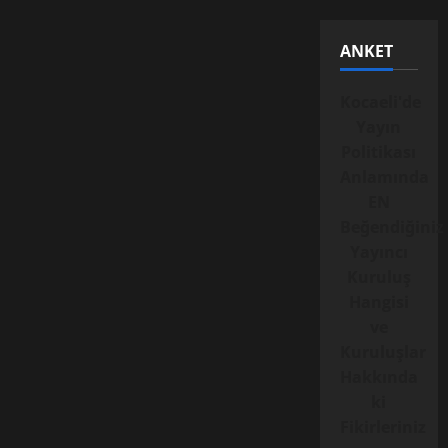
ANKET
Kocaeli'de
Yayın
Politikası
Anlamında
EN
Beğendiğiniz
Yayıncı
Kuruluş
Hangisi
ve
Kuruluşlar
Hakkında
ki
Fikirleriniz