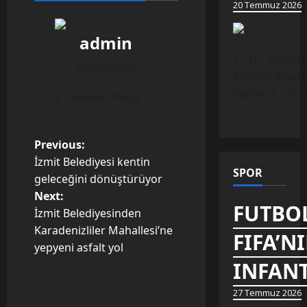
20 Temmuz 2026
admin
52 YIL SONRA,
Administrator
bu özel dosya 
destandı. İlh
View All Posts
P
Previous:
İzmit Belediyesi kentin
o
SPOR
geleceğini dönüştürüyor
Next:
s
FUTBOL
İzmit Belediyesinden
t
Karadenizliler Mahallesi’ne
FIFA’N
yepyeni asfalt yol
n
INFANT
a
27 Temmuz 2026