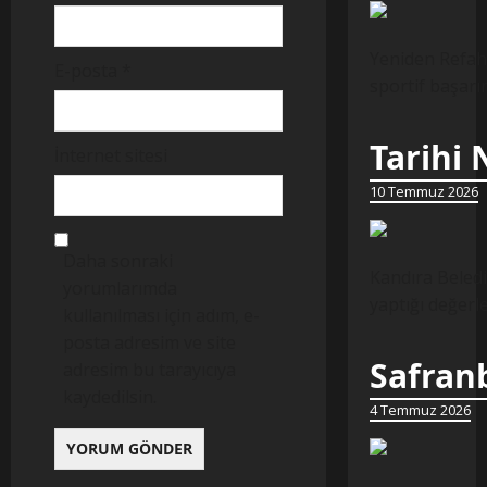
Yeniden Refah 
E-posta
*
sportif başarı
Tarihi
İnternet sitesi
10 Temmuz 2026
Daha sonraki
Kandıra Beledi
yorumlarımda
yaptığı değer
kullanılması için adım, e-
posta adresim ve site
Safranb
adresim bu tarayıcıya
kaydedilsin.
4 Temmuz 2026