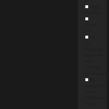
)
Diğer
Kuruluş
Fikrim
Yok
Hiç
Bir
Kuruluşu
Bağımsız
ve
Tarafsız
Görmüyoru
Ne
Kocaeli'de
ne de
Türkiye'de
ilkeli