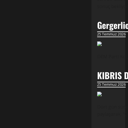
sonuç bekliyo
Gergerli
25 Temmuz 2026
DEM Parti Koca
KIBRIS 
25 Temmuz 2026
Dört gün süren
paylaşarak, “Ç