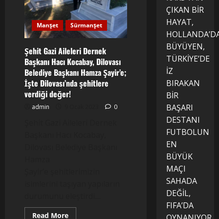
ÇIKAN BİR
HAYAT,
Manşet
Sürmanşet
HOLLANDA’D
BÜYÜYEN,
Şehit Gazi Aileleri Dernek
TÜRKİYE’DE
Başkanı Hacı Kocabay, Dilovası
İZ
Belediye Başkanı Hamza Şayir’e;
İşte Dilovası’nda şehitlere
BIRAKAN
verdiği değer!
BİR
BAŞARI
admin
9 Ocak 2023
0
DESTANI
Şehit Gazi Aileleri Dernek
FUTBOLUN
Başkanı Hacı Kocabay,
EN
Dilovası Belediye Başkanı
BÜYÜK
Hamza
MAÇI
Şayir’e şehitlerimizin
SAHADA
isimlerini taşıyan yapıların
DEĞİL,
durumunu eleştirdi....
FIFA’DA
Read
Read More
OYNANIYOR.