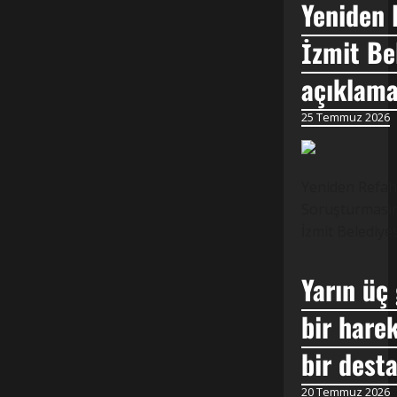
Yeniden 
İzmit Be
açıklama
25 Temmuz 2026
Yeniden Refah 
Soruşturmasına
İzmit Belediye
Yarın üç
bir harek
bir dest
20 Temmuz 2026