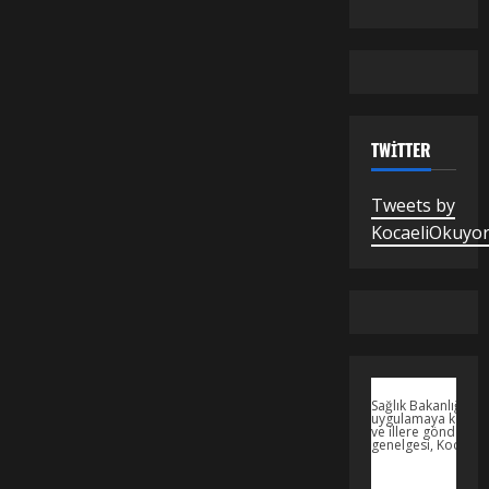
TWITTER
Tweets by
KocaeliOkuyo
Sağlık Bakanlığı’nın
uygulamaya koyaca
ve illere gönderdiğ
genelgesi, Kocaeli’d