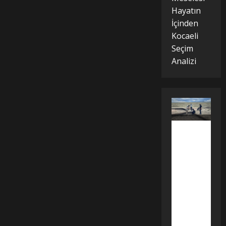
Hayatın
İçinden
Kocaeli
Seçim
Analizi
Togu
Balık
Kazılarından
Türk
Tarım
Tarihini
Değiştirecek
Keşif
Moğolistan’da
yürütülen
arkeolojik
çalışmalarda
gün
yüzüne