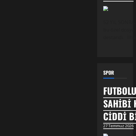
52 YIL SONRA,
bu özel dosya 
destandı. İlh
SPOR
FUTBOLU
SAHİBİ 
CİDDİ B
27 Temmuz 2026