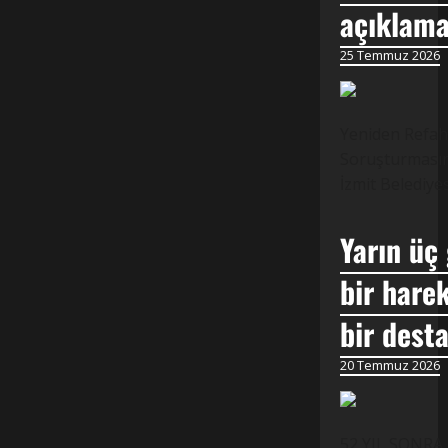
açıklama
25 Temmuz 2026
Yeniden Refah 
Soruşturmasına
İzmit Belediye
Yarın üç
bir harek
bir dest
20 Temmuz 2026
52 YIL SONRA,