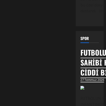
bu özel dosya 
destandı. İlh
SPOR
FUTBOLU
SAHİBİ 
CİDDİ B
27 Temmuz 2026
FUTBOLUN EN 
INFANTINO’NUN