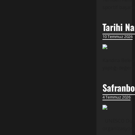
sportif başarı
Tarihi N
10 Temmuz 2026
Kandıra Beledi
yaptığı değer
Safranbol
4 Temmuz 2026
UNESCO Dünya M
organizasyond