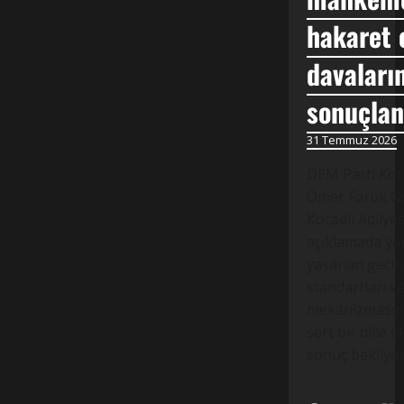
hakaret 
davaların
sonuçlan
31 Temmuz 2026
DEM Parti Koca
Ömer Faruk Ge
Kocaeli Adliye
açıklamada ya
yaşanan gecikm
standartları v
mekanizmasınd
sert bir dille el
sonuç bekliyo