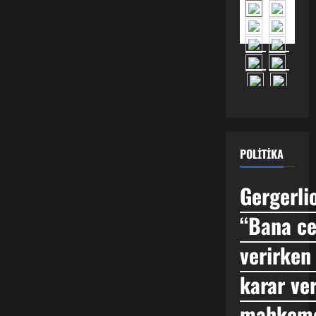
çıkarılan
14
kilometrelik
antik
sulama
kanalı,
Türklerin
planlı
tarım
geçmişini
100 yıl
erkene
taşıdı.
POLITIKA
Gergerli
“Bana ce
verirken 
karar ve
mahkeme