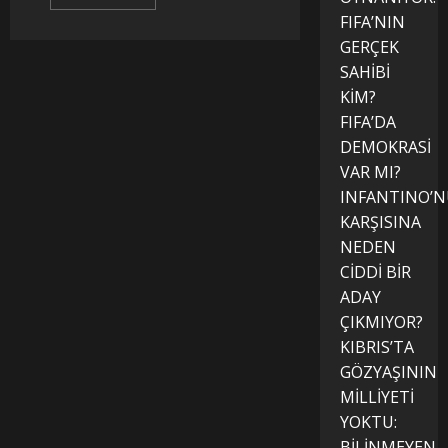
more
about
FIFA’NIN
Şehit
GERÇEK
Gazi
Aileleri
SAHİBİ
Dernek
Başkanı
KİM?
Hacı
Kocabay,
FIFA’DA
Dilovası
Belediye
DEMOKRASİ
Başkanı
VAR MI?
Hamza
Şayir’e;
INFANTINO’
İşte
Dilovası’nda
KARŞISINA
şehitlere
verdiği
NEDEN
değer!
CİDDİ BİR
ADAY
ÇIKMIYOR?
KIBRIS’TA
GÖZYAŞININ
MİLLİYETİ
YOKTU:
BİLİNMEYEN