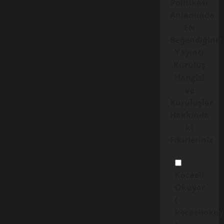
Politikası
Anlamında
EN
Beğendiğiniz
Yayıncı
Kuruluş
Hangisi
ve
Kuruluşlar
Hakkında
ki
Fikirleriniz
Kocaeli
Okuyor
(
kocaelioku