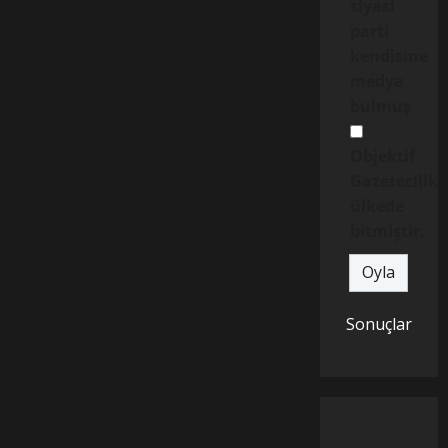
siyasi
parti
kendisine
medya
bulmuş
Objektif
Gazetecilik
ülkede
bitmiştir.
Sonuçlar