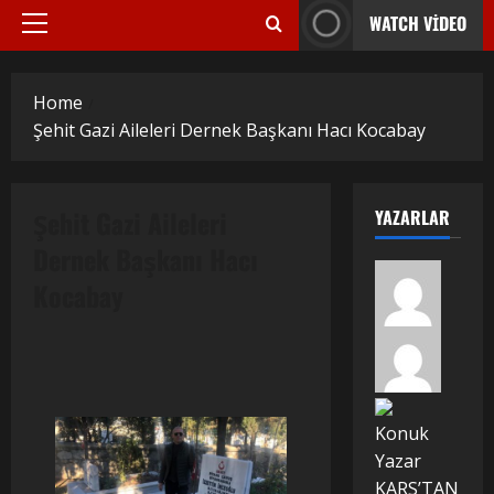
WATCH VIDEO
Primary
Menu
Home
Şehit Gazi Aileleri Dernek Başkanı Hacı Kocabay
Şehit Gazi Aileleri
YAZARLAR
Dernek Başkanı Hacı
Kocabay
Konuk
Yazar
KARS’TAN