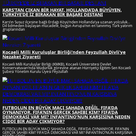
KARS’TAN ÇIKAN BİR HAYAT, HOLLANDA’DA BÜYÜYEN,
TÜRKİYE’DE İZ BIRAKAN BİR BAŞARI DESTANI
Kars’ın Susuz ilçesine bağlı Erdağı Köyü’nden Hollanda’ya uzanan yolculuk…
Dil bilmeden başlayan mücadele, bugün Avrupa’nın en tanınmış Türk yatırım
gruplarından
Kocaeli Milli Kuruluşlar Birliği’nden Feyzullah Divli’ye
Nezaket Ziyareti
Kocaeli Milli Kuruluşlar Birliği (KMKB), Kocaeli Üniversitesi Devlet
Konservatuvarı’nda Müdürlük görevine atanan Hürriyetçi Eğitim-Sen Kocaeli
Şubesi Yönetim Kurulu Üyesi Feyzullah
FUTBOLUN EN BÜYÜK MAÇI SAHADA DEĞİL, FIFA’DA
OYNANIYOR. FIFA’NIN GERÇEK SAHİBİ KİM? FIFA’DA
DEMOKRASİ VAR MI? INFANTINO’NUN KARŞISINA NEDEN
CİDDİ BİR ADAY ÇIKMIYOR?
FUTBOLUN EN BÜYÜK MAÇI SAHADA DEĞİL, FIFA’DA OYNANIYOR. FIFA’NIN
GERÇEK SAHİBİ KİM? FIFA’DA DEMOKRASİ VAR MI? INFANTINO’NUN KARŞISINA