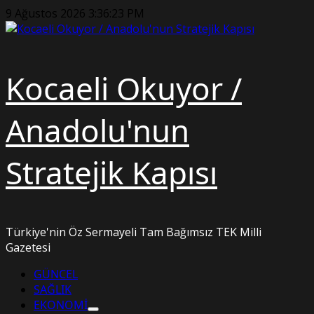
Skip
9 Ağustos 2026
3:36:24 PM
to
content
Kocaeli Okuyor /
Anadolu'nun
Stratejik Kapısı
Türkiye'nin Öz Sermayeli Tam Bağımsız TEK Milli
Gazetesi
Primary
GÜNCEL
Menu
SAĞLIK
EKONOMİ