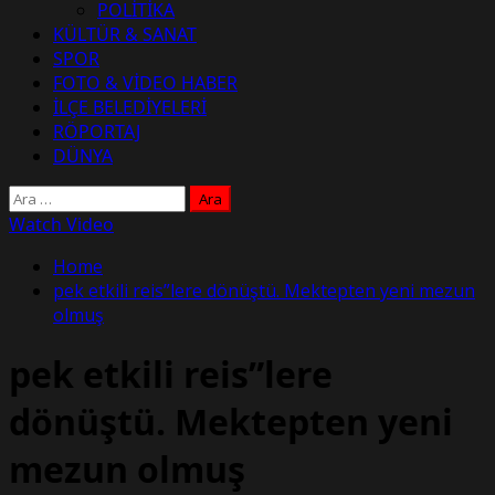
POLİTİKA
KÜLTÜR & SANAT
SPOR
FOTO & VİDEO HABER
İLÇE BELEDİYELERİ
RÖPORTAJ
DÜNYA
Arama:
Watch Video
Home
pek etkili reis”lere dönüştü. Mektepten yeni mezun
olmuş
pek etkili reis”lere
dönüştü. Mektepten yeni
mezun olmuş