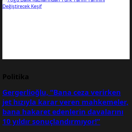
Togu Balık Kazılarından Türk Tarım Tarihini Değiştirecek
Keşif
Moğolistan’da yürütülen arkeolojik çalışmalarda gün yüzüne çıkarılan 14
kilometrelik antik sulama kanalı, Türklerin planlı tarım geçmişini 100 yıl
erkene taşıdı.
Politika
Gergerlioğlu, “Bana ceza verirken
jet hızıyla karar veren mahkemeler,
bana hakaret edenlerin davalarını
10 yıldır sonuçlandırmıyor!”