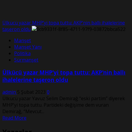
Ülkücü yazar MHP’yi topa tuttu: AKP’nin ballı ihalelerine
taşeron oldu
Manşet
Manşet Yanı
Politika
Sürmanşet
Ülkücü yazar MHP’yi topa tuttu: AKP’nin ballı
ihalelerine taşeron oldu
admin
5 Şubat 2023
0
Ülkücü yazar Yavuz Selim Demirağ “eski partim” diyerek
MHP’yi topa tuttu. Partideki değişime dem vuran
Demirağ, “Mevcut...
Read
Read More
more
Yazarlar
about