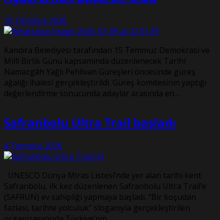
10 Temmuz 2026
Kandıra Belediyesi tarafından 15 Temmuz Demokrasi ve
Millî Birlik Günü kapsamında düzenlenecek Tarihi
Namazgâh Yağlı Pehlivan Güreşleri öncesinde güreş
ağalığı ihalesi gerçekleştirildi. Güreş komitesinin yaptığı
değerlendirme sonucunda adaylar arasında en…
Safranbolu Ultra Trail başladı
4 Temmuz 2026
UNESCO Dünya Miras Listesi’nde yer alan tarihi kent
Safranbolu, ilk kez düzenlenen Safranbolu Ultra Trail’e
(SAFRUN) ev sahipliği yapmaya başladı. “Bir koşudan
fazlası, tarihte yolculuk” sloganıyla gerçekleştirilen
organizasyonda Türkiye’nin…