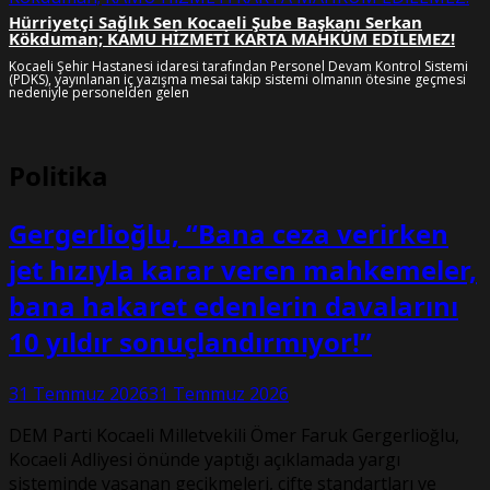
Hürriyetçi Sağlık Sen Kocaeli Şube Başkanı Serkan
Kökduman; KAMU HİZMETİ KARTA MAHKÛM EDİLEMEZ!
Kocaeli Şehir Hastanesi idaresi tarafından Personel Devam Kontrol Sistemi
(PDKS), yayınlanan iç yazışma mesai takip sistemi olmanın ötesine geçmesi
nedeniyle personelden gelen
Politika
Gergerlioğlu, “Bana ceza verirken
jet hızıyla karar veren mahkemeler,
bana hakaret edenlerin davalarını
10 yıldır sonuçlandırmıyor!”
31 Temmuz 2026
31 Temmuz 2026
DEM Parti Kocaeli Milletvekili Ömer Faruk Gergerlioğlu,
Kocaeli Adliyesi önünde yaptığı açıklamada yargı
sisteminde yaşanan gecikmeleri, çifte standartları ve