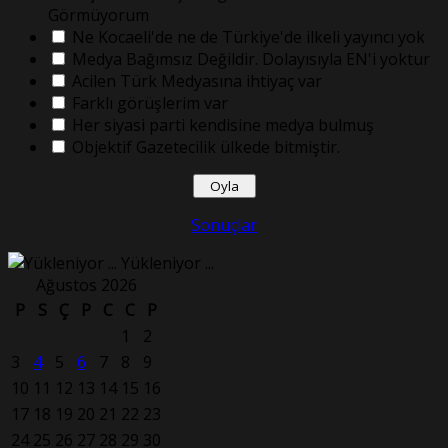
Görmüyorum
Ne Kocaeli'de ne de Türkiye'de ilkeli yayıncı yok
Medya Bağımsız Değildir. Dolayısıyla EN'i yoktur
Acilen Türk Medyasına ihtiyaç var
Farklı görüşlerim var
Her siyasi parti kendisine medya bulmuş
Objektif Gazetecilik ülkede bitmiştir.
Sonuçlar
Yükleniyor ...
Ağustos 2026
P
S
Ç
P
C
C
P
1
2
3
4
5
6
7
8
9
10
11
12
13
14
15
16
17
18
19
20
21
22
23
24
25
26
27
28
29
30