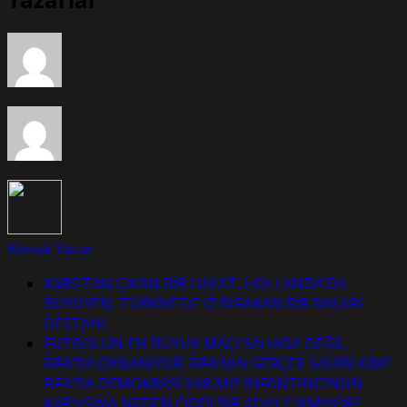
Ülkücü
yazar
MHP’yi
topa
tuttu:
AKP’nin
ballı
ihalelerine
taşeron
oldu
Konuk Yazar
KARS’TAN ÇIKAN BİR HAYAT, HOLLANDA’DA
BÜYÜYEN, TÜRKİYE’DE İZ BIRAKAN BİR BAŞARI
DESTANI
FUTBOLUN EN BÜYÜK MAÇI SAHADA DEĞİL,
FIFA’DA OYNANIYOR. FIFA’NIN GERÇEK SAHİBİ KİM?
FIFA’DA DEMOKRASİ VAR MI? INFANTINO’NUN
KARŞISINA NEDEN CİDDİ BİR ADAY ÇIKMIYOR?