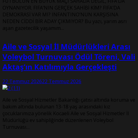
FUTBOLUN EN BÜYÜK MAÇI SAHADA DEĞİL, FIFA’DA
OYNANIYOR. FIFA’NIN GERÇEK SAHİBİ KİM? FIFA’DA
DEMOKRASİ VAR MI? INFANTINO’NUN KARŞISINA
NEDEN CİDDİ BİR ADAY ÇIKMIYOR? Bu yazı, yarım asrı
aşan gazetecilik yaşamım…
Aile ve Sosyal İl Müdürlükleri Arası
Voleybol Turnuvası Ödül Töreni, Vali
Aktaş’ın Katılımıyla Gerçekleşti
22 Temmuz 2026
22 Temmuz 2026
Aile ve Sosyal Hizmetler Bakanlığı çatısı altında koruma ve
bakım altında bulunan 13-18 yaş arasındaki kız
çocuklarımıza yönelik Kocaeli Aile ve Sosyal Hizmetler İl
Müdürlüğü ev sahipliğinde düzenlenen Voleybol
Turnuvası…