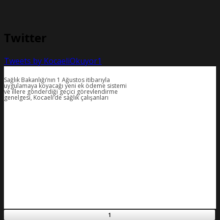
Twitter
Tweets by KocaeliOkuyor1
Sağlık Bakanlığı’nın 1 Ağustos itibarıyla
uygulamaya koyacağı yeni ek ödeme sistemi
ve illere gönderdiği geçici görevlendirme
genelgesi, Kocaeli’de sağlık çalışanları
1
1