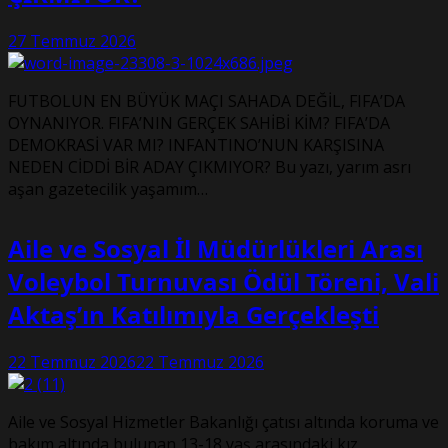
27 Temmuz 2026
FUTBOLUN EN BÜYÜK MAÇI SAHADA DEĞİL, FIFA’DA
OYNANIYOR. FIFA’NIN GERÇEK SAHİBİ KİM? FIFA’DA
DEMOKRASİ VAR MI? INFANTINO’NUN KARŞISINA
NEDEN CİDDİ BİR ADAY ÇIKMIYOR? Bu yazı, yarım asrı
aşan gazetecilik yaşamım…
Aile ve Sosyal İl Müdürlükleri Arası
Voleybol Turnuvası Ödül Töreni, Vali
Aktaş’ın Katılımıyla Gerçekleşti
22 Temmuz 2026
22 Temmuz 2026
Aile ve Sosyal Hizmetler Bakanlığı çatısı altında koruma ve
bakım altında bulunan 13-18 yaş arasındaki kız