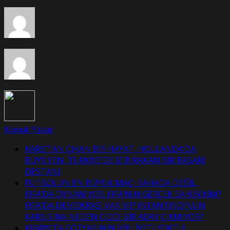
Konuk Yazar
KARS’TAN ÇIKAN BİR HAYAT, HOLLANDA’DA
BÜYÜYEN, TÜRKİYE’DE İZ BIRAKAN BİR BAŞARI
DESTANI
FUTBOLUN EN BÜYÜK MAÇI SAHADA DEĞİL,
FIFA’DA OYNANIYOR. FIFA’NIN GERÇEK SAHİBİ KİM?
FIFA’DA DEMOKRASİ VAR MI? INFANTINO’NUN
KARŞISINA NEDEN CİDDİ BİR ADAY ÇIKMIYOR?
KIBRIS’TA GÖZYAŞININ MİLLİYETİ YOKTU: