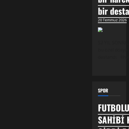
bir dest
20 Temmuz 2026
52 YIL SONRA,
bu özel dosya 
destandı. İlh
SPOR
FUTBOLU
SAHİBİ 