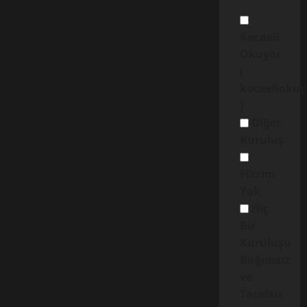
Kocaeli
Okuyor
(
kocaelioku
)
Diğer
Kuruluş
Fikrim
Yok
Hiç
Bir
Kuruluşu
Bağımsız
ve
Tarafsız