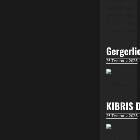
standartları v
mekanizmasınd
sert bir dille el
sonuç bekliyo
Gergerli
25 Temmuz 2026
DEM Parti Koca
KIBRIS 
25 Temmuz 2026