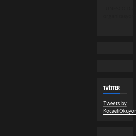
UNESCO Dünya M
organizasyond
TWITTER
Tweets by
KocaeliOkuyo