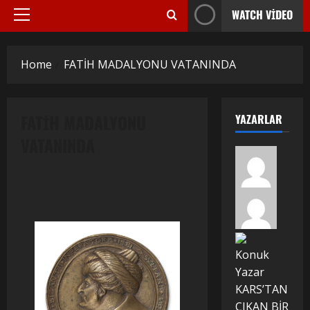
WATCH VIDEO
Primary
Menu
Home
FATİH MADALYONU VATANINDA
FATİH MADALYONU
YAZARLAR
VATANINDA
Konuk
Yazar
KARS’TAN
ÇIKAN BİR