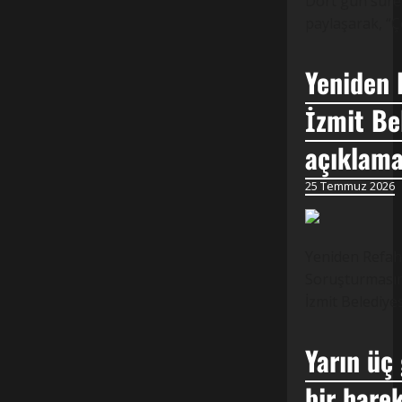
Dört gün süren
paylaşarak, “Ç
Yeniden 
İzmit Be
açıklama
25 Temmuz 2026
Yeniden Refah 
Soruşturmasına
İzmit Belediye
Yarın üç
bir harek