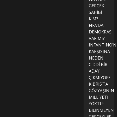
GERÇEK
SAHİBİ
KİM?
FIFA’DA
DEMOKRASİ
VAR MI?
INFANTINO’
KARŞISINA
NEDEN
CİDDİ BİR
ADAY
ÇIKMIYOR?
KIBRIS’TA
GÖZYAŞININ
MİLLİYETİ
YOKTU:
BİLİNMEYEN
GERÇEKLER