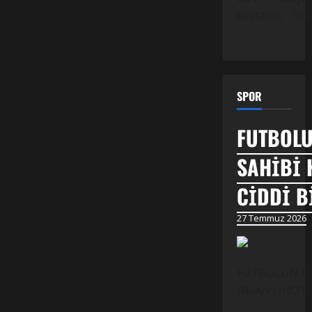
destandı. İlh
SPOR
FUTBOLU
SAHİBİ 
CİDDİ B
27 Temmuz 2026
FUTBOLUN EN 
INFANTINO’NUN