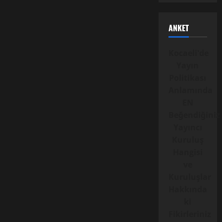
ANKET
Kocaeli'de
Yayın
Politikası
Anlamında
EN
Beğendiğiniz
Yayıncı
Kuruluş
Hangisi
ve
Kuruluşlar
Hakkında
ki
Fikirleriniz