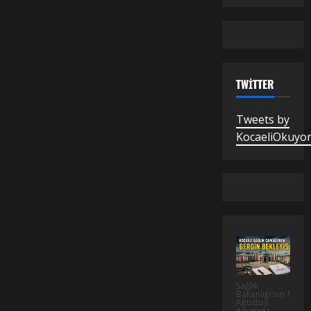
TWITTER
Tweets by
KocaeliOkuyo
Sağlık
Bakanlığı’nın 1
Ağustos
itibarıyla