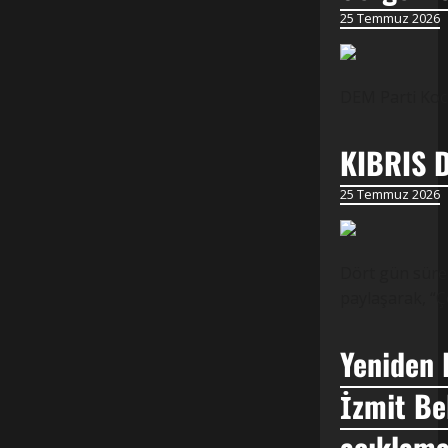
25 Temmuz 2026
DEM Parti Koca
KIBRIS 
25 Temmuz 2026
Dört gün süren
paylaşarak, “Ç
Yeniden 
İzmit Be
açıklama