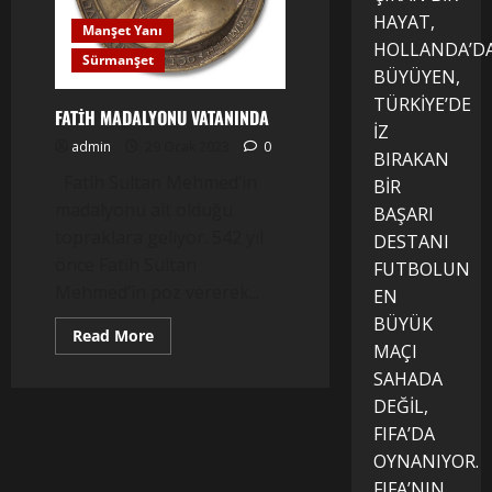
HAYAT,
Manşet Yanı
HOLLANDA’D
Sürmanşet
BÜYÜYEN,
TÜRKİYE’DE
FATİH MADALYONU VATANINDA
İZ
admin
29 Ocak 2023
0
BIRAKAN
Fatih Sultan Mehmed’in
BİR
madalyonu ait olduğu
BAŞARI
topraklara geliyor. 542 yıl
DESTANI
önce Fatih Sultan
FUTBOLUN
Mehmed’in poz vererek...
EN
BÜYÜK
Read
Read More
MAÇI
more
about
SAHADA
FATİH
MADALYONU
DEĞİL,
VATANINDA
FIFA’DA
OYNANIYOR.
FIFA’NIN