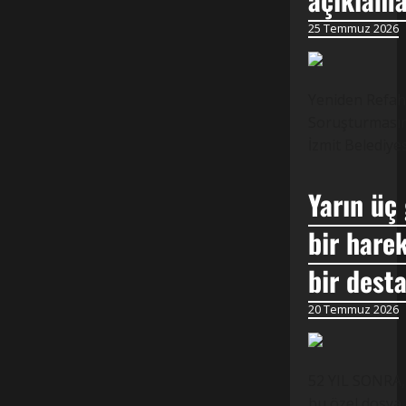
25 Temmuz 2026
Yeniden Refah 
Soruşturmasına
İzmit Belediye
Yarın üç
bir harek
bir dest
20 Temmuz 2026
52 YIL SONRA,
bu özel dosya 