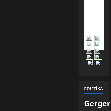
gün
yüzüne
çıkarılan
14
kilometrelik
antik
sulama
kanalı,
Türklerin
planlı
tarım
geçmişini
100 yıl
erkene
taşıdı.
POLITIKA
Gergerl