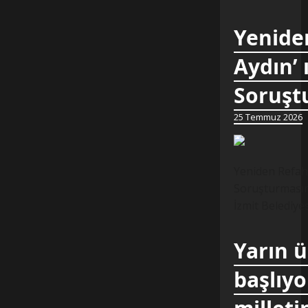
Yeniden
Aydın’ 
Soruştu
25 Temmuz 2026
Yeniden Refah 
Soruşturmasına
İzmit Belediye
Yarın 
başlıyo