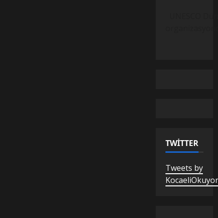
UNESCO Dünya M
organizasyond
TWITTER
Tweets by
KocaeliOkuyo