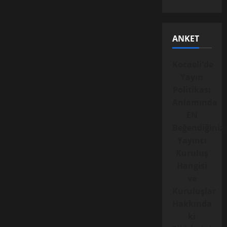
ANKET
Kocaeli'de
Yayın
Politikası
Anlamında
EN
Beğendiğiniz
Yayıncı
Kuruluş
Hangisi
ve
Kuruluşlar
Hakkında
ki