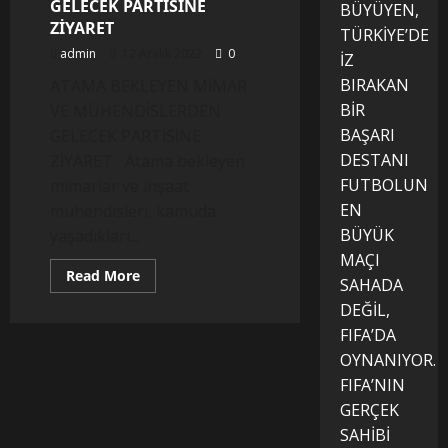
GELECEK PARTİSİNE
BÜYÜYEN,
ZİYARET
TÜRKİYE’DE
admin
12 Aralık 2022
0
İZ
BIRAKAN
ATAMA BEKLEYEN MİMAR
BİR
VE MÜHENDİSLERDEN
BAŞARI
GELECEK PARTİSİNE
DESTANI
ZİYARET Atama bekleyen
FUTBOLUN
mimarlar ve inşaat
EN
mühendisleri, kamuda
BÜYÜK
yaşadıkları...
MAÇI
Read
Read More
SAHADA
more
about
DEĞİL,
ATAMA
BEKLEYEN
FIFA’DA
MİMAR
VE
OYNANIYOR.
MÜHENDİSLERDEN
FIFA’NIN
GELECEK
PARTİSİNE
GERÇEK
ZİYARET
SAHİBİ