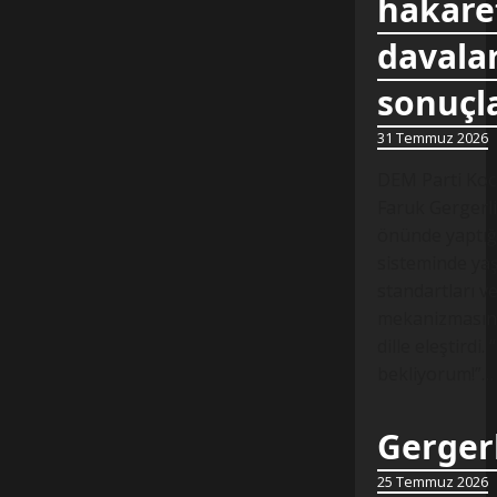
hakare
davalar
sonuçl
31 Temmuz 2026
DEM Parti Koca
Faruk Gergerli
önünde yaptığ
sisteminde yaş
standartları v
mekanizmasında
dille eleştirdi.
bekliyorum!”…
Gergerl
25 Temmuz 2026