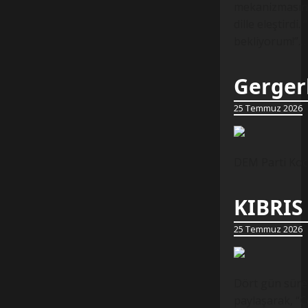
mekanizmasında
dille eleştirdi.
bekliyorum!”…
Gergerl
25 Temmuz 2026
DEM Parti Koca
KIBRIS
25 Temmuz 2026
Dört gün süren
paylaşarak, “Ç