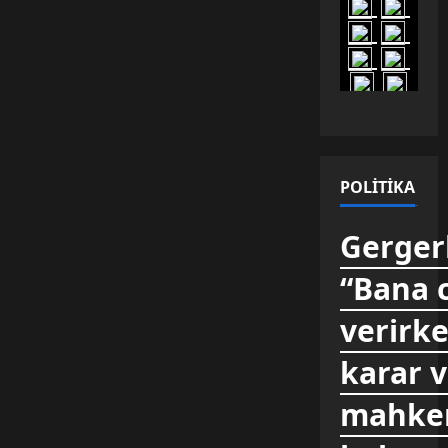
CİDDİ
POLITIKA
Gergerl
“Bana 
verirke
karar 
mahkem