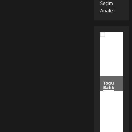
Seçim
Analizi
Togu
Balık
Kazılarından
Türk
Tarım
Tarihini
Değiştirecek
Keşif
Moğolistan’da
yürütülen
arkeolojik
çalışmalarda