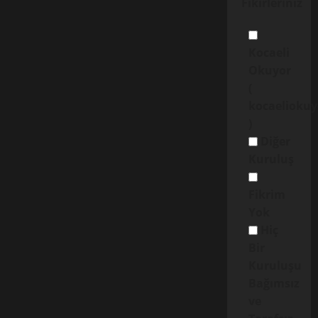
Fikirleriniz
Kocaeli
Okuyor
(
kocaelioku
)
Diğer
Kuruluş
Fikrim
Yok
Hiç
Bir
Kuruluşu
Bağımsız
ve