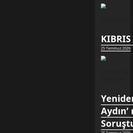
DEM Parti Koca
KIBRIS
25 Temmuz 2026
Dört gün süren
paylaşarak, “Ç
Yeniden
Aydın’ 
Soruştu
25 Temmuz 2026