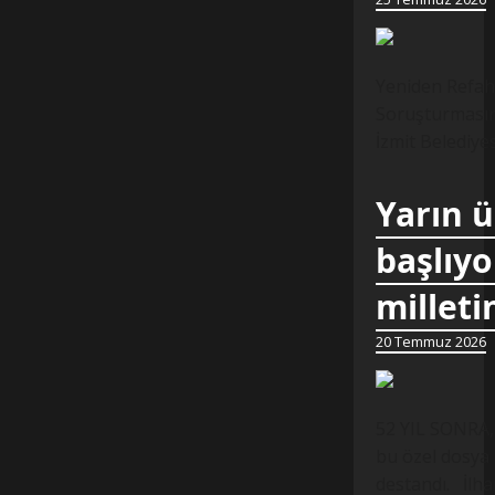
Yeniden Refah 
Soruşturmasına
İzmit Belediye
Yarın 
başlıyo
milleti
20 Temmuz 2026
52 YIL SONRA,
bu özel dosya 
destandı. İlh