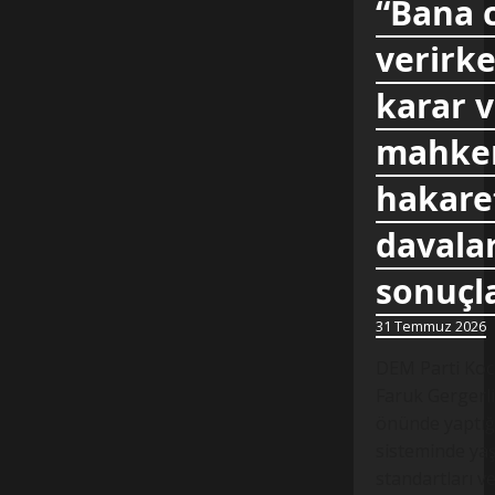
“Bana 
verirke
karar 
mahkem
hakare
davalar
sonuçl
31 Temmuz 2026
DEM Parti Koca
Faruk Gergerli
önünde yaptığ
sisteminde yaş
standartları v