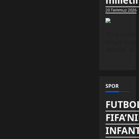
milleti
20 Temmuz 2026
52 YIL SONRA,
bu özel dosya 
destandı. İlh
SPOR
FUTBOL
FIFA’N
INFANT