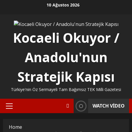
Skip
10 Ağustos 2026
to
content
Kocaeli Okuyor /
Anadolu'nun
Stratejik Kapısı
Türkiye'nin Öz Sermayeli Tam Bağımsız TEK Milli Gazetesi
WATCH VIDEO
Primary
Menu
Home