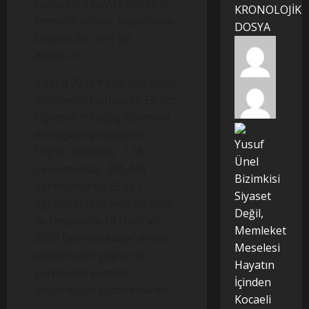
camiamıza hayırlı olmasını
KRONOLOJİK
temenni ediyor, huzurlu ve
DOSYA
başarılı bir ders yılı
diliyorum.
9 Eylül 2019 Pazartesi günü
İlköğretim Haftası ve Eğitim
Öğretim Yılı açılış törenleri
ile başlamış olacaktır.
Yusuf
Örgün eğitimde; 1.351
Ünel
okulumuzda, 395.435
Bizimkisi
öğrencimiz ve 25.321
Siyaset
öğretmenimiz yeni bir şevk
Değil,
ve heyecanla 19 Haziran
Memleket
2020 tarihine kadar devam
Meselesi
edecek olan yoğun ve
Hayatın
yorucu bir sürecin
İçinden
başlangıcını yapacaklardır.
Kocaeli