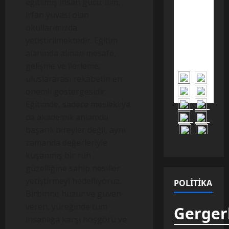
eğitilmiş insan gücü; ilim,
gün
yüzüne
irfan yuvası olan
çıkarılan
14
okullarımızda
kilometrelik
antik
yetiştirilmektedir. Eğitim
sulama
kanalı,
alanında alınan mesafe,
Türklerin
planlı
gelişme ve ilerleme;
tarım
geçmişini
uluslararası rekabetin en
100 yıl
erkene
önemli göstergesidir.
taşıdı.
Eğitimde, sadece mesleki ya
da akademik anlamda
başarılı bireyler değil, aynı
zamanda değerleriyle
kuşanmış bir ruh
güzelliğine sahip nesiller
yetiştirmeyi hedefliyoruz.
POLITIKA
Birbirine huzur ve güven
veren, yüreğinde tüm
Gergerl
insanlığa karşı hoşgörü ve