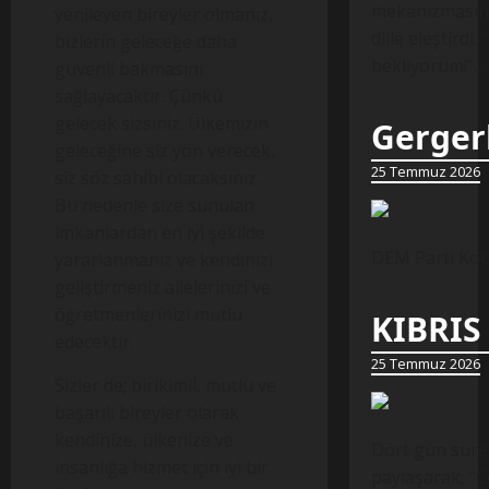
mekanizmasında
yenileyen bireyler olmanız,
dille eleştirdi.
bizlerin geleceğe daha
bekliyorum!”…
güvenli bakmasını
sağlayacaktır. Çünkü
gelecek sizsiniz. Ülkemizin
Gergerl
geleceğine siz yön verecek,
25 Temmuz 2026
siz söz sahibi olacaksınız.
Bu nedenle size sunulan
imkanlardan en iyi şekilde
DEM Parti Koca
yararlanmanız ve kendinizi
geliştirmeniz ailelerinizi ve
öğretmenlerinizi mutlu
KIBRIS
edecektir.
25 Temmuz 2026
Sizler de; birikimli, mutlu ve
başarılı bireyler olarak
kendinize, ülkenize ve
Dört gün süren
insanlığa hizmet için iyi bir
paylaşarak, “Ç