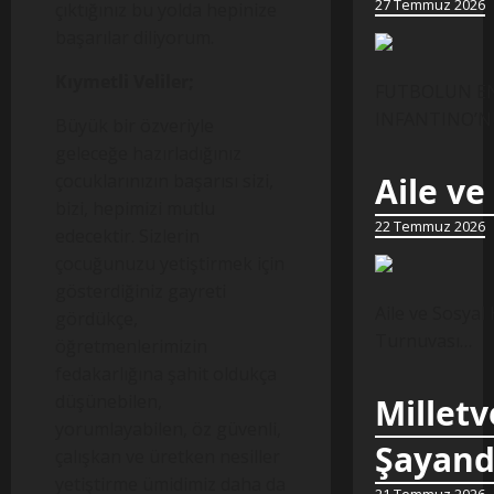
27 Temmuz 2026
çıktığınız bu yolda hepinize
başarılar diliyorum.
Kıymetli Veliler;
FUTBOLUN EN 
INFANTINO’NUN
Büyük bir özveriyle
geleceğe hazırladığınız
çocuklarınızın başarısı sizi,
Aile ve
bizi, hepimizi mutlu
22 Temmuz 2026
edecektir. Sizlerin
çocuğunuzu yetiştirmek için
gösterdiğiniz gayreti
Aile ve Sosyal
gördükçe,
Turnuvası…
öğretmenlerimizin
fedakarlığına şahit oldukça
düşünebilen,
Milletv
yorumlayabilen, öz güvenli,
Şayand
çalışkan ve üretken nesiller
yetiştirme ümidimiz daha da