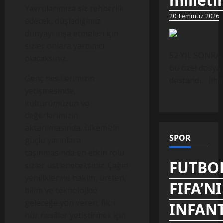
milleti
Yavrularımıza siz rehberlik
20 Temmuz 2026
edecek, düşlediğimiz
dünyayı inşa etmeleri için
sizler onlara yardımcı
52 YIL SONRA,
olacaksınız.
bu özel dosya 
Genç nesillerimizin
destandı. İlh
yetişmesinde,
kültürümüzün ve
değerlerimizin
aktarılmasında, ülkemizin
SPOR
güçlü yarınlara
taşınmasında en etkin rolü
FUTBOL
sizler üstleneceksiniz. Çağın
yeniliklerine hakim, üreten,
FIFA’N
bilim ve teknolojide
geleceğe yön veren, fikri
INFANT
hür nesiller yetiştirmek için