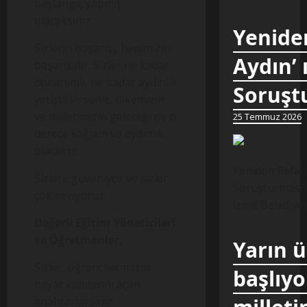
başlangıç yapmış
olacaksınız.
Yeniden
Sizlerin başarısı, hepimizin
Aydın’ 
başarısıdır. Sizler ne kadar
donanımlı, ne kadar aydınlık
Soruştu
yetiştirilirseniz, ülkemizin
ve milletimizin geleceği de o
25 Temmuz 2026
derece sağlam ve aydınlık
olacaktır.
Yeniden Refah 
Sizlere güveniyor ve sizleri
Soruşturmasına
çok seviyoruz.
İzmit Belediye
Değerli Eğitim Yöneticileri
ve Öğretmenler,
Yarın 
Sizler, öğrencilerimizin
başlıyo
hayat kapılarını açan
anahtarlarsınız.