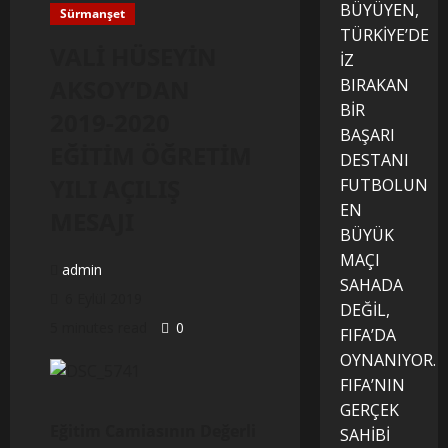
BÜYÜYEN,
Sürmanşet
TÜRKİYE’DE
VALİ HÜSEYİN
İZ
AKSOY’DAN
BIRAKAN
BİR
2019-2020
BAŞARI
EĞİTİM ÖĞRETİM
DESTANI
YILI AÇILIŞ
FUTBOLUN
EN
MESAJI
BÜYÜK
MAÇI
admin
SAHADA
6 Eylül 2019
DEĞİL,
5 minutes read
0
FIFA’DA
OYNANIYOR.
FIFA’NIN
GERÇEK
Eğitim Camiasının Değerli
SAHİBİ