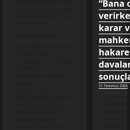
“Bana 
merhamet besleyen nesiller
yetiştirmek, aynı zamanda
verirke
dünya barışına da en büyük
katkısı olacaktır.
karar 
Sevgili Öğrenciler,
mahkem
Eğitim öğretim sürecinizin
hakare
her kademesinde,
bulunduğunuz her ortamda
davalar
öğretmenlerinizin
sonuçl
rehberliğinde, okuyan,
araştıran, soran,
31 Temmuz 2026
sorgulayan her durumda
DEM Parti Koca
bilgiye ulaşımının yollarını
Faruk Gergerli
arayan, ulaştığı bilgiyi
önünde yaptığ
verimli olarak kullanmayı
sisteminde yaş
hedefleyen, bilgi ve
standartları v
becerilerini her zaman