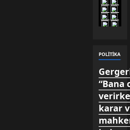
CİDDİ
POLITIKA
Gergerl
“Bana 
verirke
karar 
mahkem