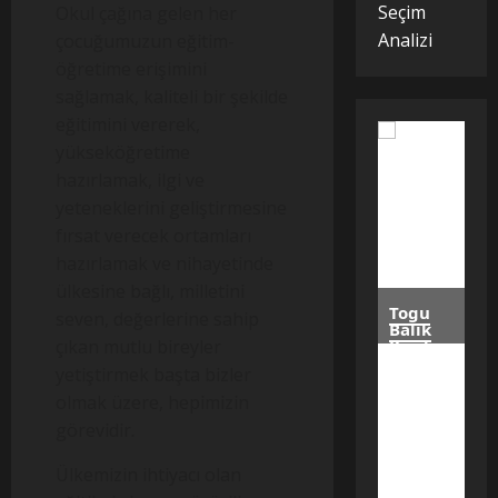
Seçim
Okul çağına gelen her
Analizi
çocuğumuzun eğitim-
öğretime erişimini
sağlamak, kaliteli bir şekilde
eğitimini vererek,
yükseköğretime
hazırlamak, ilgi ve
yeteneklerini geliştirmesine
fırsat verecek ortamları
hazırlamak ve nihayetinde
ülkesine bağlı, milletini
Togu
seven, değerlerine sahip
Balık
çıkan mutlu bireyler
Kazılarından
Türk
yetiştirmek başta bizler
Tarım
Tarihini
olmak üzere, hepimizin
Değiştirecek
görevidir.
Keşif
Moğolistan’da
yürütülen
Ülkemizin ihtiyacı olan
arkeolojik
çalışmalarda