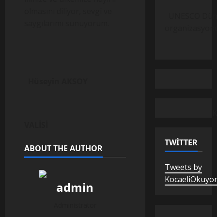
olmasını diliyor, sevgi ve
UNESCO Dünya M
saygılarımı sunuyorum.
organizasyond
Hüseyin AKSOY
KOCAEL
VALİSİ
TWITTER
ABOUT THE AUTHOR
Tweets by
KocaeliOkuyo
admin
Administrator