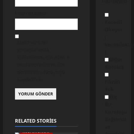
Fikirleriniz
İnternet sitesi
Kocaeli
Okuyor
(
Daha sonraki
kocaelioku
yorumlarımda
)
kullanılması için adım, e-
Diğer
posta adresim ve site
Kuruluş
adresim bu tarayıcıya
kaydedilsin.
Fikrim
Yok
Hiç
Bir
Kuruluşu
Bağımsız
RELATED STORIES
ve
KÜLTÜR SANAT