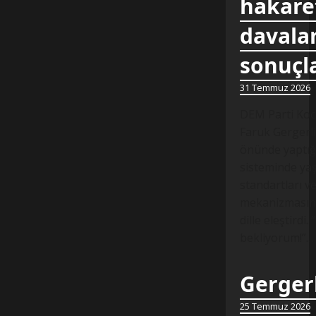
hakare
davalar
sonuçl
31 Temmuz 2026
DEM Parti Koca
Faruk Gergerli
önünde yaptığ
sisteminde yaş
standartları v
mekanizmasında
dille eleştirdi.
bekliyorum!”…
Gergerl
25 Temmuz 2026