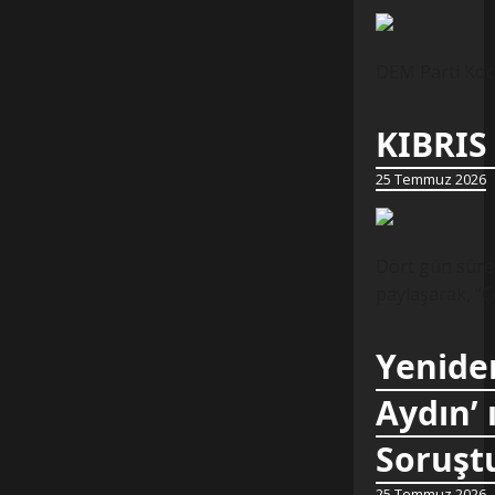
DEM Parti Koca
KIBRIS
25 Temmuz 2026
Dört gün süren
paylaşarak, “Ç
Yeniden
Aydın’ 
Soruştu
25 Temmuz 2026