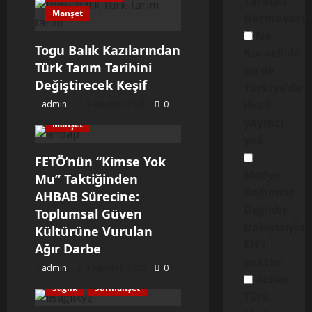
Tarafsız
Manşet
Görmüyoru
Ne
Togu Balık Kazılarından
Kocaeli'de
Türk Tarım Tarihini
ne de
Değiştirecek Keşif
Türkiye'de
ilkeli
admin
6 Ağustos 2026
0
yayıncı
Manşet
yok
FETÖ’nün “Kimse Yok
Medya
Mu” Taktiğinden
Bağımsız
AHBAB Sürecine:
Değildir.
Toplumsal Güven
Dolayısıyla
Kültürüne Vurulan
EN'i
Ağır Darbe
yoktur
admin
4 Ağustos 2026
0
Manşet
Manşet Yanı
Acilen
Sağlık
Sürmanşet
Türk