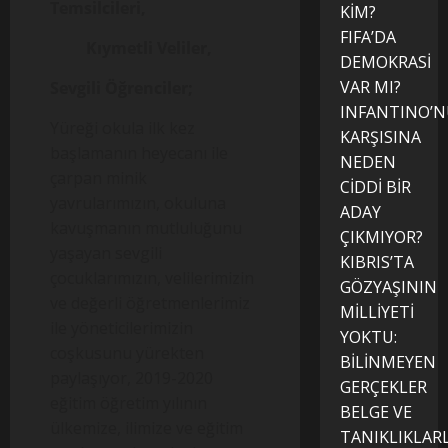
Temsilcileri,
KİM?
FIFA’DA
Kıymetli Veliler,
DEMOKRASİ
VAR MI?
Sevgili Öğrenciler;
INFANTINO’
Yüreği okula ilk kez
KARŞISINA
başlamanın heyecanı ile
NEDEN
çarpan minik
CİDDİ BİR
yavrularımızın, okuluna
ADAY
kavuşmanın mutluluğunu
ÇIKMIYOR?
yaşayan sevgili
KIBRIS’TA
çocuklarımızın, velilerimizin
GÖZYAŞININ
ve değerli öğretmenlerimiz
MİLLİYETİ
ile yöneticilerimizin
YOKTU:
coşkusunu yürekten
BİLİNMEYEN
paylaşıyor, 2019-2020
GERÇEKLER
eğitim öğretim yılının
BELGE VE
ülkemize, ilimize ve eğitim
TANIKLIKLAR