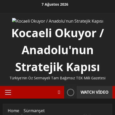
Skip
7 Ağustos 2026
to
content
Kocaeli Okuyor /
Anadolu'nun
Stratejik Kapısı
Türkiye'nin Öz Sermayeli Tam Bağımsız TEK Milli Gazetesi
WATCH VIDEO
Primary
Menu
Home
Sürmanşet