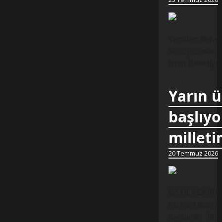
Yeniden Refah 
Soruşturmasına
İzmit Belediye
Yarın 
başlıyo
milleti
20 Temmuz 2026
52 YIL SONRA,
bu özel dosya 
destandı. İlh