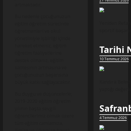
21 Temmuz 2026
artmaktadır.
Bu nedenle çocuğunuzun
Yeniden Refah 
eğitim öğretim sürecinde
sportif başarı
öğretmenleri ve okul
yönetimiyle işbirliği içinde
hareket etmeniz, eğitim
Tarihi
öğretim faaliyetlerine
10 Temmuz 2026
destek olmanız, eğitim
kalitesinin artmasına ve
çocuğunuzun başarısına
Kandıra Beledi
büyük katkı sağlayacaktır.
yaptığı değer
Bu duygu ve düşüncelerle;
2019-2020 eğitim öğretim
Safranb
yılının başta sevgili
öğrencilerimiz olmak üzere
4 Temmuz 2026
tüm eğitim camiamıza,
ilimize ve ülkemize hayırlı