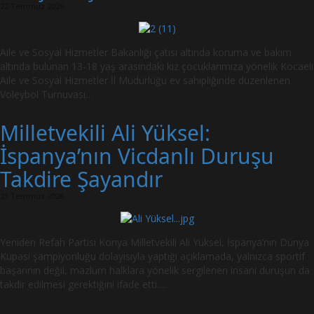
22 Temmuz 2026
Aile ve Sosyal Hizmetler Bakanlığı çatısı altında koruma ve bakım
altında bulunan 13-18 yaş arasındaki kız çocuklarımıza yönelik Kocaeli
Aile ve Sosyal Hizmetler İl Müdürlüğü ev sahipliğinde düzenlenen
Voleybol Turnuvası…
Milletvekili Ali Yüksel:
İspanya’nın Vicdanlı Duruşu
Takdire Şayandır
21 Temmuz 2026
Yeniden Refah Partisi Konya Milletvekili Ali Yüksel, İspanya’nın Dünya
Kupası şampiyonluğu dolayısıyla yaptığı açıklamada, yalnızca sportif
başarının değil, mazlum halklara yönelik sergilenen insani duruşun da
takdir edilmesi gerektiğini ifade etti….