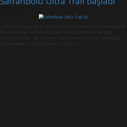
Safranbolu Ultra Trail başladı
4 Temmuz 2026
UNESCO Dünya Miras Listesi’nde yer alan tarihi kent Safranbolu, ilk
kez düzenlenen Safranbolu Ultra Trail’e (SAFRUN) ev sahipliği
yapmaya başladı. “Bir koşudan fazlası, tarihte yolculuk” sloganıyla
gerçekleştirilen organizasyonda Türkiye’nin…