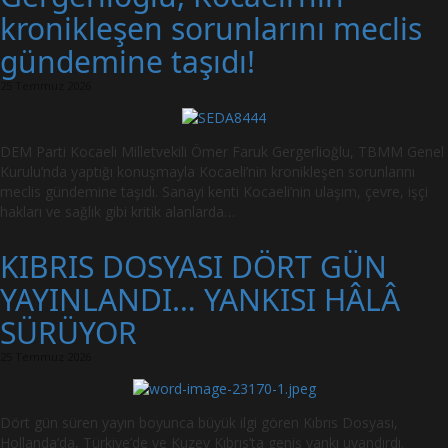
kronikleşen sorunlarını meclis
gündemine taşıdı!
25 Temmuz 2026
DEM Parti Kocaeli Milletvekili Ömer Faruk Gergerlioğlu, TBMM Genel
Kurulu’nda yaptığı konuşmayla Kocaeli’nin kronikleşen sorunlarını
meclis gündemine taşıdı. Sanayi kenti Kocaeli’nin ulaşım, çevre, işçi
hakları ve sağlık gibi kritik alanlarda…
KIBRIS DOSYASI DÖRT GÜN
YAYINLANDI… YANKISI HÂLÂ
SÜRÜYOR
25 Temmuz 2026
Dört gün süren yayın boyunca büyük ilgi gören Kıbrıs Dosyası,
Hollanda’da, Türkiye’de ve Kuzey Kıbrıs’ta geniş yankı uyandırdı.