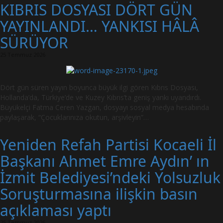
KIBRIS DOSYASI DÖRT GÜN
YAYINLANDI… YANKISI HÂLÂ
SÜRÜYOR
25 Temmuz 2026
Dört gün süren yayın boyunca büyük ilgi gören Kıbrıs Dosyası,
Hollanda’da, Türkiye’de ve Kuzey Kıbrıs’ta geniş yankı uyandırdı.
Büyükelçi Fatma Ceren Yazgan, dosyayı sosyal medya hesabında
paylaşarak, “Çocuklarınıza okutun, arşivleyin”…
Yeniden Refah Partisi Kocaeli İl
Başkanı Ahmet Emre Aydın’ ın
İzmit Belediyesi’ndeki Yolsuzluk
Soruşturmasına ilişkin basın
açıklaması yaptı
25 Temmuz 2026