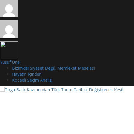
Yusuf Ünel
Bizimkisi Siyaset Değil, Memleket Meselesi
Hayatın İçinden
Kocaeli Seçim Analizi
Togu Balık Kazılarından Türk Tarım Tarihini Değiştirecek Keşif
Moğolistan’da yürütülen arkeolojik çalışmalarda gün yüzüne çıkarılan 14
kilometrelik antik sulama kanalı, Türklerin planlı tarım geçmişini 100 yıl erkene
taşıdı.