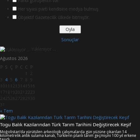
Farklı görüşlerim var
Her siyasi parti kendisine medya bulmuş
Objektif Gazetecilik ülkede bitmiştir.
Sonuçlar
Yükleniyor ...
Ağustos 2026
P
S
Ç
P
C
C
P
1
2
3
4
5
6
7
8
9
10
11
12
13
14
15
16
17
18
19
20
21
22
23
24
25
26
27
28
29
30
31
« Tem
Togu Balık Kazılarından Türk Tarım Tarihini Değiştirecek Keşif
Moğolistan’da yürütülen arkeolojik çalışmalarda gün yüzüne çıkarılan 14
kilometrelik antik sulama kanalı, Türklerin planlı tarım geçmişini 100 yıl erkene
taşıdı.