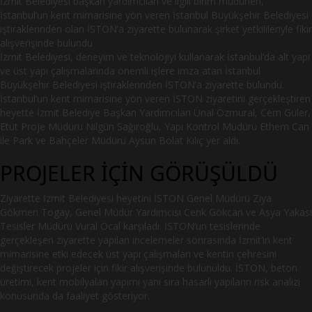
İzmit Belediyesi başkan yardımcıları ve ilgili birim müdürleri,
İstanbul’un kent mimarisine yön veren İstanbul Büyükşehir Belediyesi
iştiraklerinden olan İSTON’a ziyarette bulunarak şirket yetkilileriyle fikir
alışverişinde bulundu
İzmit Belediyesi, deneyim ve teknolojiyi kullanarak İstanbul’da alt yapı
ve üst yapı çalışmalarında önemli işlere imza atan İstanbul
Büyükşehir Belediyesi iştiraklerinden İSTON’a ziyarette bulundu.
İstanbul’un kent mimarisine yön veren İSTON ziyaretini gerçekleştiren
heyette İzmit Belediye Başkan Yardımcıları Ünal Özmural, Cem Güler,
Etüt Proje Müdürü Nilgün Sağıroğlu, Yapı Kontrol Müdürü Ethem Can
ile Park ve Bahçeler Müdürü Aysun Bolat Kılıç yer aldı.
PROJELER İÇİN GÖRÜŞÜLDÜ
Ziyarette İzmit Belediyesi heyetini İSTON Genel Müdürü Ziya
Gökmen Togay, Genel Müdür Yardımcısı Cenk Gökcan ve Asya Yakası
Tesisler Müdürü Vural Öcal karşıladı. İSTON’un tesislerinde
gerçekleşen ziyarette yapılan incelemeler sonrasında İzmit’in kent
mimarisine etki edecek üst yapı çalışmaları ve kentin çehresini
değiştirecek projeler için fikir alışverişinde bulunuldu. İSTON, beton
üretimi, kent mobilyaları yapımı yanı sıra hasarlı yapıların risk analizi
konusunda da faaliyet gösteriyor.