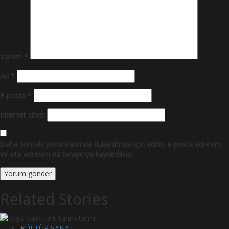
Yorum
*
Ad
*
E-posta
*
İnternet sitesi
Daha sonraki yorumlarımda kullanılması için adım, e-posta adresim
ve site adresim bu tarayıcıya kaydedilsin.
Related Stories
KÜLTÜR SANAT