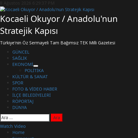
Skip
8 Ağustos 2026
6:29:38 PM
to
content
Kocaeli Okuyor / Anadolu'nun
Stratejik Kapısı
Türkiye'nin Öz Sermayeli Tam Bağımsız TEK Milli Gazetesi
Primary
GÜNCEL
Menu
SAĞLIK
EKONOMİ
POLİTİKA
KÜLTÜR & SANAT
SPOR
FOTO & VİDEO HABER
İLÇE BELEDİYELERİ
RÖPORTAJ
DÜNYA
Arama:
Watch Video
Home