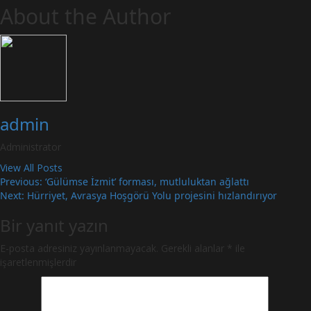
About the Author
admin
Administrator
View All Posts
Post
Previous:
‘Gülümse İzmit’ forması, mutluluktan ağlattı
Next:
Hürriyet, Avrasya Hoşgörü Yolu projesini hızlandırıyor
navigation
Bir yanıt yazın
E-posta adresiniz yayınlanmayacak.
Gerekli alanlar
*
ile
işaretlenmişlerdir