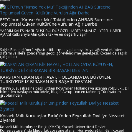
FETÖ’nün “Kimse Yok Mu” Taktiğinden AHBAB Sürecine:
Toplumsal Güven Kültürüne Vurulan Ağır Darbe
YARDIM KALESİ NASIL DÜŞÜRÜLDÜ? ÖZEL HABER / ANALİZ – YEREL HABER
AJANSI Katkılarıyla Atın çölde tek ve en değerli ulaşım
Sağlık Bakanlığı’nın 1 Ağustos itibarıyla uygulamaya koyacağı yeni ek ödeme
sistemi ve illere gönderdiği geçici görevlendirme genelgesi, Kocaeli’de sağlık
çalışanları
KARS’TAN ÇIKAN BİR HAYAT, HOLLANDA’DA BÜYÜYEN,
TÜRKİYE’DE İZ BIRAKAN BİR BAŞARI DESTANI
Kars’ın Susuz ilçesine bağlı Erdağı Köyü’nden Hollanda’ya uzanan yolculuk… Dil
bilmeden başlayan mücadele, bugün Avrupa’nın en tanınmış Türk yatırım
gruplarından
Kocaeli Milli Kuruluşlar Birliği’nden Feyzullah Divli’ye Nezaket
Ziyareti
Kocaeli Milli Kuruluşlar Birliği (KMKB), Kocaeli Üniversitesi Devlet
Konservatuvarı’nda Müdürlük görevine atanan Hürriyetçi Eğitim-Sen Kocaeli