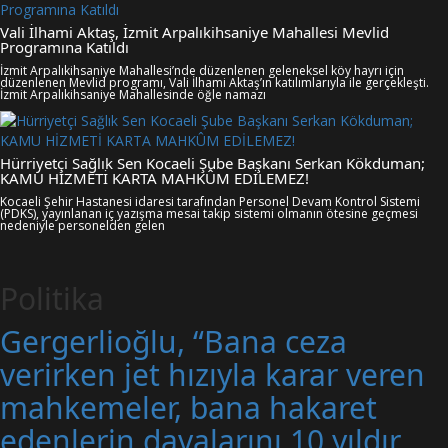
Vali İlhami Aktaş, İzmit Arpalıkihsaniye Mahallesi Mevlid
Programına Katıldı
İzmit Arpalıkihsaniye Mahallesi’nde düzenlenen geleneksel köy hayrı için
düzenlenen Mevlid programı, Vali İlhami Aktaş’ın katılımlarıyla ile gerçekleşti.
İzmit Arpalıkihsaniye Mahallesinde öğle namazı
Hürriyetçi Sağlık Sen Kocaeli Şube Başkanı Serkan Kökduman;
KAMU HİZMETİ KARTA MAHKÛM EDİLEMEZ!
Kocaeli Şehir Hastanesi idaresi tarafından Personel Devam Kontrol Sistemi
(PDKS), yayınlanan iç yazışma mesai takip sistemi olmanın ötesine geçmesi
nedeniyle personelden gelen
Politika
Gergerlioğlu, “Bana ceza
verirken jet hızıyla karar veren
mahkemeler, bana hakaret
edenlerin davalarını 10 yıldır