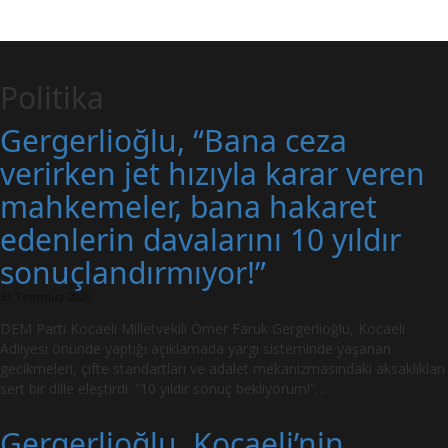
Politika
Gergerlioğlu, “Bana ceza
verirken jet hızıyla karar veren
mahkemeler, bana hakaret
edenlerin davalarını 10 yıldır
sonuçlandırmıyor!”
31 Temmuz 2026
DEM Parti Kocaeli Milletvekili Ömer Faruk Gergerlioğlu, Kocaeli
Adliyesi önünde yaptığı açıklamada yargı sisteminde yaşanan
gecikmeleri, çifte standartları ve adalet mekanizmasındaki aksaklıkları
sert bir dille eleştirdi. “10 yıldır sonuç bekliyorum!”…
Gergerlioğlu, Kocaeli’nin