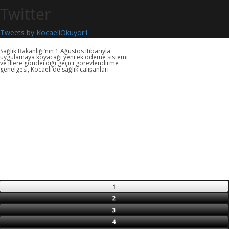
Twitter
Tweets by KocaeliOkuyor1
Sağlık Bakanlığı’nın 1 Ağustos itibarıyla
uygulamaya koyacağı yeni ek ödeme sistemi
ve illere gönderdiği geçici görevlendirme
genelgesi, Kocaeli’de sağlık çalışanları
1
1
2
2
3
3
4
4