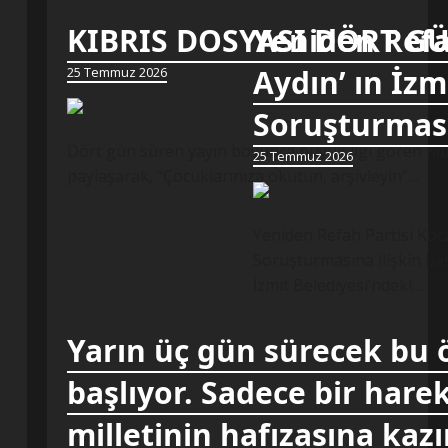
KIBRIS DOSYASI DÖRT G
Yeniden Refa
Aydın’ ın İzm
25 Temmuz 2026
Soruşturması
Dört gün süren yayın boyunca büyük ilgi gören Kıbr
25 Temmuz 2026
paylaşarak, “Çocuklarınıza okutun, arşivleyin”…
Yeniden Refah Partisi Koca
Soruşturmasına ilişkin bas
İzmit Belediyesi’ndeki…
Yarın üç gün sürecek bu 
başlıyor. Sadece bir harek
milletinin hafızasına kaz