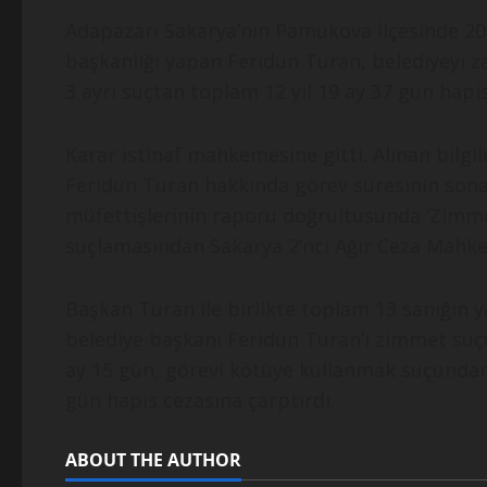
Adapazarı Sakarya’nın Pamukova İlçesinde 2004
başkanlığı yapan Feridun Turan, belediyeyi
3 ayrı suçtan toplam 12 yıl 19 ay 37 gün hapis
Karar istinaf mahkemesine gitti. Alınan bilgi
Feridun Turan hakkında görev süresinin sona 
müfettişlerinin raporu doğrultusunda ‘Zimme
suçlamasından Sakarya 2’nci Ağır Ceza Mahkem
Başkan Turan ile birlikte toplam 13 sanığın y
belediye başkanı Feridun Turan’ı zimmet suçun
ay 15 gün, görevi kötüye kullanmak suçundan 
gün hapis cezasına çarptırdı.
ABOUT THE AUTHOR