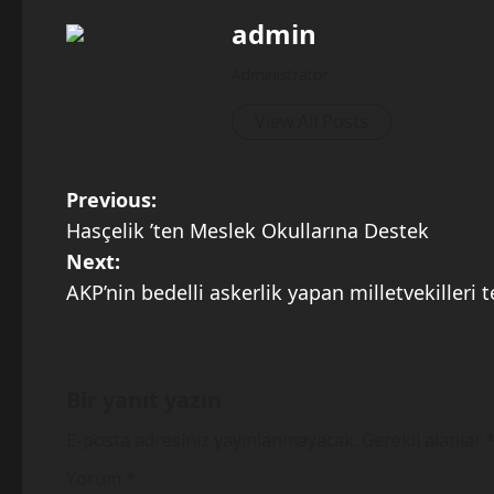
admin
Administrator
View All Posts
P
Previous:
Hasçelik ’ten Meslek Okullarına Destek
o
Next:
s
AKP’nin bedelli askerlik yapan milletvekilleri 
t
n
Bir yanıt yazın
a
E-posta adresiniz yayınlanmayacak.
Gerekli alanlar
v
Yorum
*