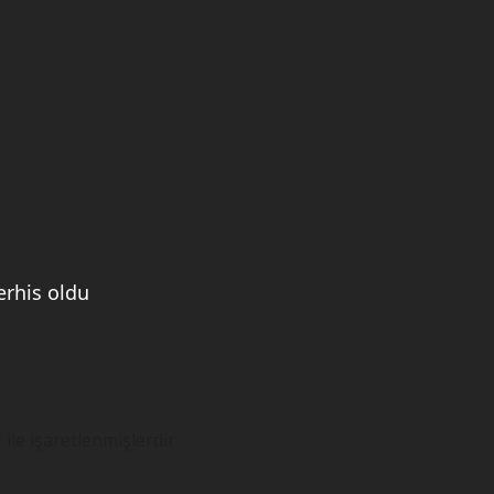
terhis oldu
*
ile işaretlenmişlerdir