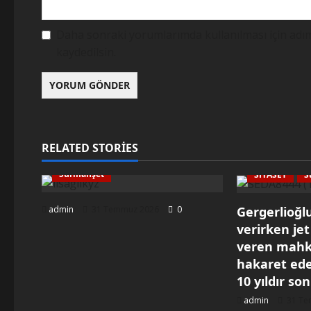
Daha sonraki yorumlarımda kullanılması için adım
kaydedilsin.
RELATED STORIES
Manşet
Manşet Yanı
Sağlık
Manşet Yanı
Sürmanşet
SİYASET
S
admin
31 Temmuz 2026
0
Gergerlioğl
verirken jet
veren mahk
hakaret ede
10 yıldır so
admin
31 Te