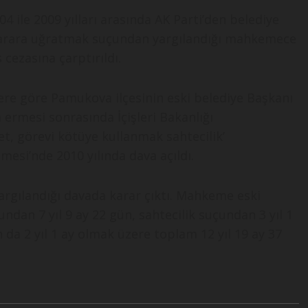
 ile 2009 yılları arasında AK Parti’den belediye
 zarara uğratmak suçundan yargılandığı mahkemece
 cezasına çarptırıldı.
lere göre Pamukova ilçesinin eski belediye Başkanı
ermesi sonrasında İçişleri Bakanlığı
t, görevi kötüye kullanmak sahtecilik’
esi’nde 2010 yılında dava açıldı.
argılandığı davada karar çıktı. Mahkeme eski
dan 7 yıl 9 ay 22 gün, sahtecilik suçundan 3 yıl 1
da 2 yıl 1 ay olmak üzere toplam 12 yıl 19 ay 37