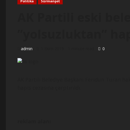
Politika
Sürmanşet
AK Partili eski be
”yolsuzluktan” hap
admin
1 Ekim 2019
1 minute read
0
AK Partili Belediye Başkanı Feridun Turan hak
hapis cezasına çarptırıldı.
reklam alanı