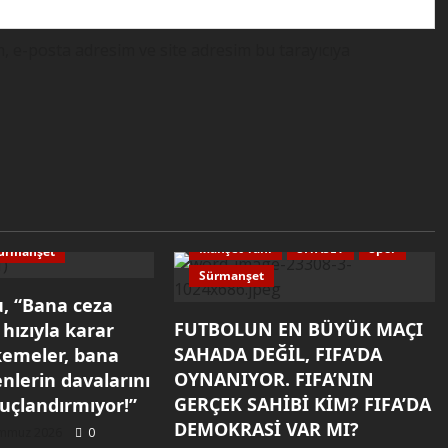
, e-posta adresim ve site adresim bu tarayıcıya
Anlık
Dünya
Ekonomi
Güncel
Konuk Yazar
Köşe Yazarları
Manşet
Politika
Manşet Yanı
SİYASET
Spor
ürmanşet
Sürmanşet
u, “Bana ceza
FUTBOLUN EN BÜYÜK MAÇI
 hızıyla karar
SAHADA DEĞİL, FIFA’DA
emeler, bana
OYNANIYOR. FIFA’NIN
nlerin davalarını
GERÇEK SAHİBİ KİM? FIFA’DA
nuçlandırmıyor!”
DEMOKRASİ VAR MI?
mmuz 2026
0