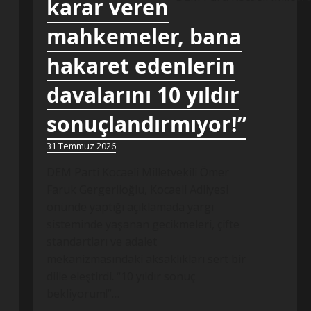
karar veren
mahkemeler, bana
hakaret edenlerin
davalarını 10 yıldır
sonuçlandırmıyor!”
31 Temmuz 2026
DEM Parti Kocaeli Milletvekili Ömer
Faruk Gergerlioğlu, Kocaeli Adliyesi
önünde yaptığı açıklamada yargı
sisteminde yaşanan gecikmeleri, çifte
standartları ve adalet
mekanizmasındaki aksaklıkları sert bir
dille eleştirdi. “10 yıldır sonuç
bekliyorum!”…