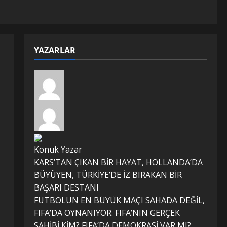
YAZARLAR
Konuk Yazar
KARS’TAN ÇIKAN BİR HAYAT, HOLLANDA’DA
BÜYÜYEN, TÜRKİYE’DE İZ BIRAKAN BİR
BAŞARI DESTANI
FUTBOLUN EN BÜYÜK MAÇI SAHADA DEĞİL,
FIFA’DA OYNANIYOR. FIFA’NIN GERÇEK
SAHİBİ KİM? FIFA’DA DEMOKRASİ VAR MI?