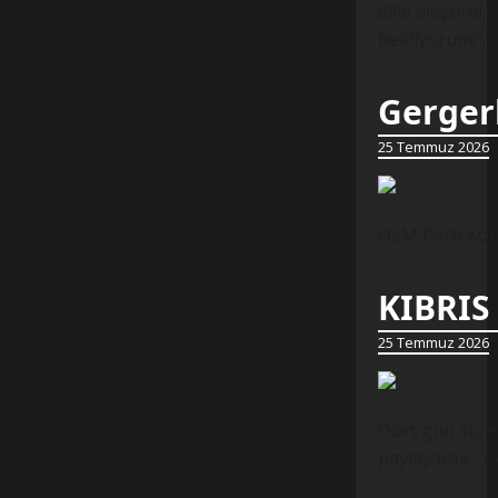
dille eleştirdi.
bekliyorum!”…
Gergerl
25 Temmuz 2026
DEM Parti Koca
KIBRIS
25 Temmuz 2026
Dört gün süren
paylaşarak, “Ç