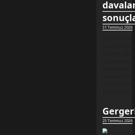
davalar
sonuçl
31 Temmuz 2026
DEM Parti Koca
Faruk Gergerli
önünde yaptığ
sisteminde yaş
standartları v
mekanizmasında
dille eleştirdi.
bekliyorum!”…
Gergerl
25 Temmuz 2026