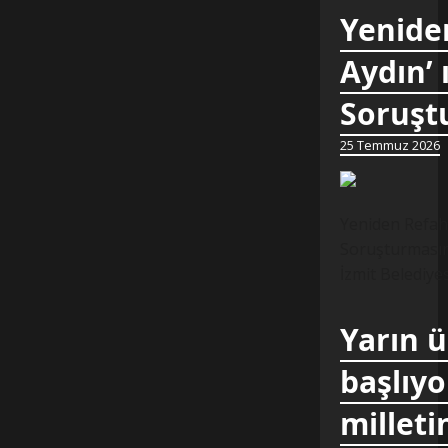
Yeniden
Aydın’ 
Soruştu
25 Temmuz 2026
Yeniden Refah 
Soruşturmasına
İzmit Belediye
Yarın 
başlıyo
milleti