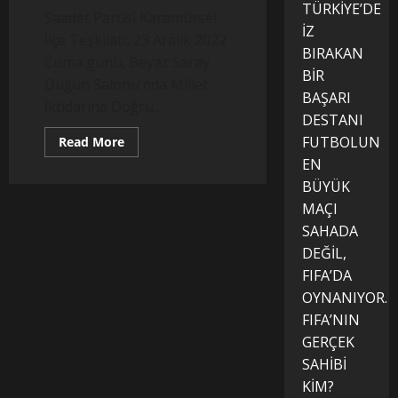
TÜRKİYE’DE
Saadet Partisi Karamürsel
İZ
İlçe Teşkilatı, 23 Aralık 2022
BIRAKAN
Cuma günü, Beyaz Saray
BİR
Düğün Salonu’nda Millet
BAŞARI
İktidarına Doğru...
DESTANI
Read
FUTBOLUN
Read More
more
EN
about
Karamürsel
BÜYÜK
Saadet
Partisi
MAÇI
İlçe
Başkanlığı
SAHADA
”Milletin
DEĞİL,
İktidarına
Doğru”
FIFA’DA
Konferansı
düzenlendi
OYNANIYOR.
FIFA’NIN
GERÇEK
SAHİBİ
KİM?