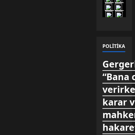
POLITIKA
Gergerl
“Bana 
verirke
karar 
mahkem
hakare