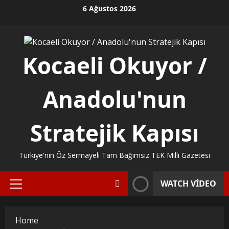
Skip
6 Ağustos 2026
to
content
Kocaeli Okuyor /
Anadolu'nun
Stratejik Kapısı
Türkiye'nin Öz Sermayeli Tam Bağımsız TEK Milli Gazetesi
WATCH VIDEO
Primary
Menu
Home