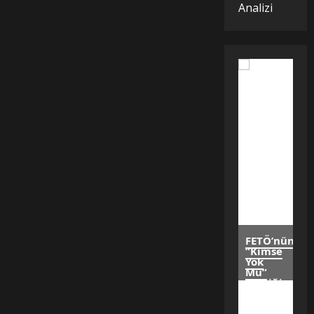
Analizi
FETÖ’nün
“Kimse
Yok
Mu”
Taktiğinden
AHBAB
Sürecine: