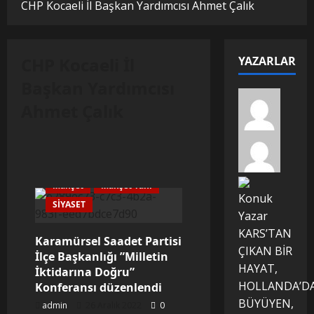
CHP Kocaeli İl Başkan Yardımcısı Ahmet Çalık
CHP Kocaeli İl
YAZARLAR
Başkan Yardımcısı
Ahmet Çalık
Manşet
Manşet Yanı
Konuk
SİYASET
Yazar
KARS’TAN
Karamürsel Saadet Partisi
ÇIKAN BİR
İlçe Başkanlığı ”Milletin
HAYAT,
İktidarına Doğru”
HOLLANDA’D
Konferansı düzenlendi
BÜYÜYEN,
admin
26 Aralık 2022
0