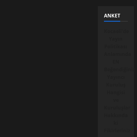
ANKET
Kocaeli'de
Yayın
Politikası
Anlamında
EN
Beğendiğiniz
Yayıncı
Kuruluş
Hangisi
ve
Kuruluşlar
Hakkında
ki
Fikirleriniz