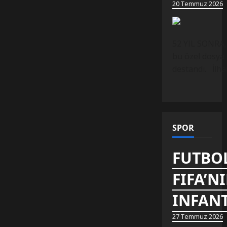
20 Temmuz 2026
52 YIL SONRA,
bu özel dosya 
destandı. İlh
SPOR
FUTBOL
FIFA’N
INFANT
27 Temmuz 2026