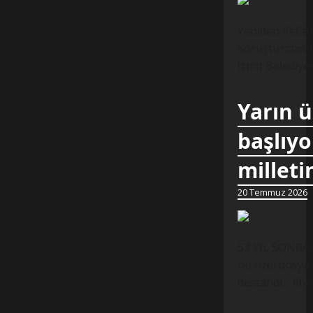
Yeniden Refah 
Soruşturmasına
İzmit Belediye
Yarın 
başlıyo
milleti
20 Temmuz 2026
52 YIL SONRA,
bu özel dosya 
destandı. İlh