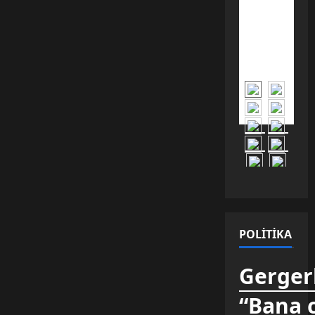
Toplumsal
Güven
Kültürüne
Vurulan
Ağır
Darbe
YARDIM
KALESİ
NASIL
DÜŞÜRÜLDÜ?
ÖZEL
HABER /
ANALİZ –
YEREL
HABER
AJANSI
Katkılarıyla
Atın çölde
tek ve en
değerli
ulaşım
POLITIKA
Gergerl
“Bana 