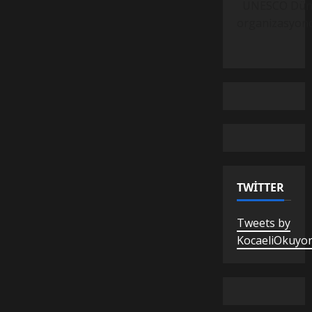
UNESCO Dünya M
organizasyond
TWITTER
Tweets by
KocaeliOkuyo