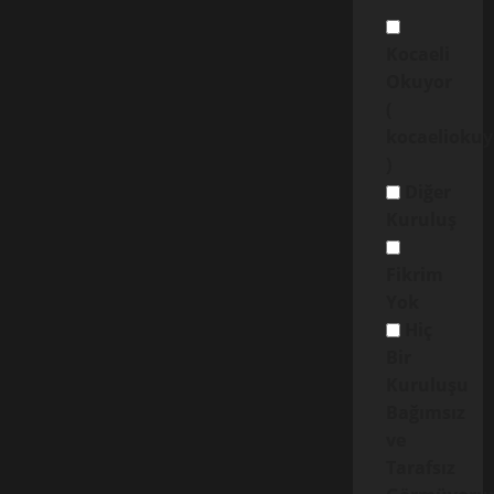
Kocaeli
Okuyor
(
kocaelioku
)
Diğer
Kuruluş
Fikrim
Yok
Hiç
Bir
Kuruluşu
Bağımsız
ve
Tarafsız