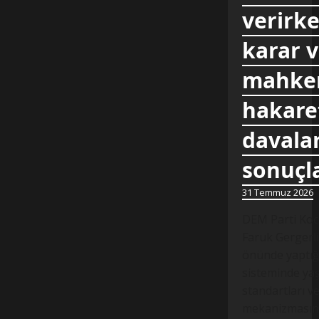
verirke
karar 
mahkem
hakare
davalar
sonuçl
31 Temmuz 2026
DEM Parti Koca
Faruk Gergerli
önünde yaptığ
sisteminde yaş
standartları v
mekanizmasında