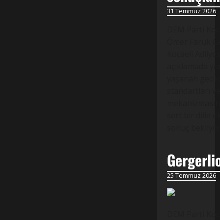
31 Temmuz 2026
DEM Parti Koca
Ömer Faruk Ge
Kocaeli Adliye
açıklamada ya
yaşanan gecikm
standartları v
mekanizmasınd
sert bir dille el
sonuç bekliyo
Gergerli
25 Temmuz 2026
DEM Parti Koca