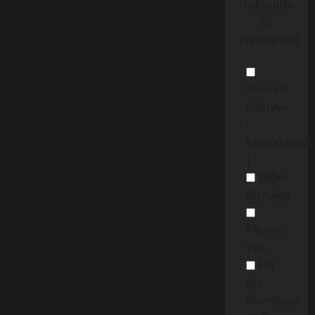
Hakkında
ki
Fikirleriniz
Kocaeli
Okuyor
(
kocaelioku
)
Diğer
Kuruluş
Fikrim
Yok
Hiç
Bir
Kuruluşu