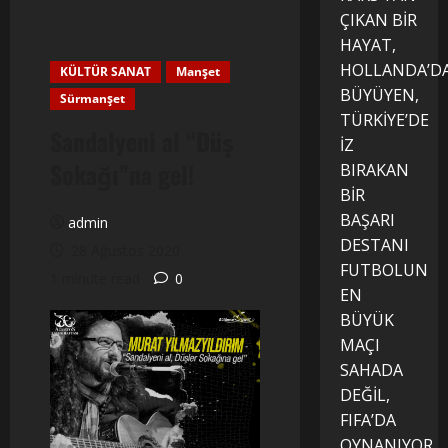
ÇIKAN BİR
HAYAT,
HOLLANDA’D
KÜLTÜR SANAT
Manşet
BÜYÜYEN,
Sürmanşet
TÜRKİYE’DE
Sandalyeni al “Düş
İZ
Sokağı”na gel!
BIRAKAN
BİR
BAŞARI
admin
DESTANI
28 Ağustos 2020
FUTBOLUN
1 minute read
0
EN
BÜYÜK
MAÇI
SAHADA
DEĞİL,
FIFA’DA
OYNANIYOR.