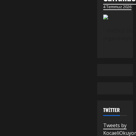
4 Temmuz 2026
UNESCO Dünya M
organizasyond
TWITTER
Tweets by
KocaeliOkuyo