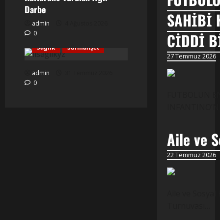
Darbe
SAHİBİ 
admin
4 Ağustos 2026
0
CİDDİ B
Manşet
Manşet Yanı
Sağlık
Sürmanşet
27 Temmuz 2026
admin
31 Temmuz 2026
0
FUTBOLUN EN 
INFANTINO’NUN
Aile ve S
22 Temmuz 2026
Aile ve Sosyal
Turnuvası…