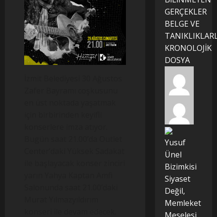
GERÇEKLER
BELGE VE
TANIKLIKLAR
KRONOLOJİK
DOSYA
İzmit Belediyesi 30 Ağustos
Zafer Bayramı coşkusunu
en üst noktada yaşatmak
için birbirinden keyifli
konserlere imza atıyor.
Bugün saat 21.00’da Outlet
Yusuf
Center’daki Yüksek Sadakat
Ünel
ile başlayacak konser zinciri
Bizimkisi
yarın Yahya Kaptan Amfi
Siyaset
Salonunda saat 21.00’daki
Değil,
Murat Yılmazyıldırım
Memleket
konseri ile devam edecek.
Meselesi