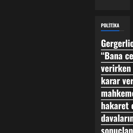
POLITIKA
Gergerli
“Bana ce
verirken 
karar ve
mahkeme
hakaret 
davaların
sonuçlan