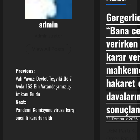
Gergerli
admin
“Bana ce
Administrator
verirken 
View All Posts
karar ve
mahkeme
P
Previous:
Vali Yavuz; Devlet Teşviki İle 7
hakaret 
o
Ayda 163 Bin Vatandaşımız İş
davaların
İmkanı Buldu
s
Next:
sonuçlan
t
Pandemi Komisyonu virüse karşı
önemli kararlar aldı
31 Temmuz 2026
n
DEM Parti Koca
a
Ömer Faruk Ge