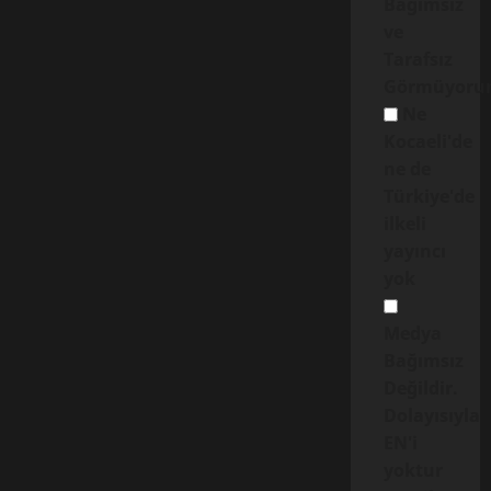
Bağımsız
ve
Tarafsız
Görmüyoru
Ne
Kocaeli'de
ne de
Türkiye'de
ilkeli
yayıncı
yok
Medya
Bağımsız
Değildir.
Dolayısıyla
EN'i
yoktur