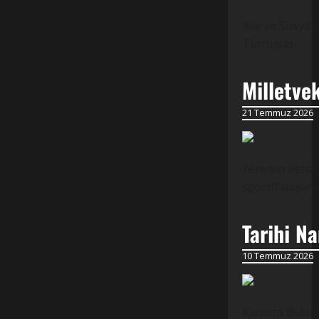
Aile ve Sosyal
Turnuvası…
Milletve
21 Temmuz 2026
Yeniden Refah 
sportif başarı
Tarihi N
10 Temmuz 2026
Kandıra Beledi