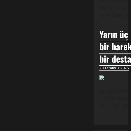
Yeniden Refah 
Soruşturmasına
İzmit Belediye
Yarın üç
bir harek
bir dest
20 Temmuz 2026
52 YIL SONRA,
bu özel dosya 
destandı. İlh