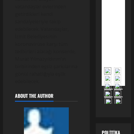
çıkarılan
14
vatandaşlar evlerinden
kilometrelik
antik
getirdikleri kendi
sulama
kanalı,
sandalyeleriyle takip
Türklerin
planlı
edebilecek. Vatandaşlar,
tarım
geçmişini
İzmit Belediyesinin
100 yıl
erkene
koronavirüse karşı tüm
taşıdı.
tedbirleri alacağı konserde,
Murat Yılmazyıldırım’ın
birbirinden eşsiz şarkılarına
gönül rahatlığıyla eşlik
edebilecek.
ABOUT THE AUTHOR
POLITIKA