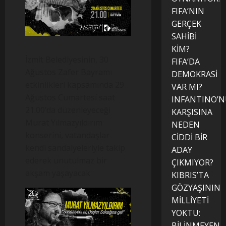
FIFA’NIN
GERÇEK
SAHİBİ
KİM?
İzmit Belediyesinin, 30
FIFA’DA
Ağustos Zafer Bayramı
DEMOKRASİ
etkinlikleri kapsamında 29
VAR MI?
Ağustos Cumartesi saat
INFANTINO’
21.00’da düzenleyeceği
KARŞISINA
Murat Yılmazyıldırım
NEDEN
konserini, vatandaşlar
CİDDİ BİR
kendi sandalyeleriyle takip
ADAY
ederek unutulmaz bir
ÇIKMIYOR?
akşam yaşayacak
KIBRIS’TA
GÖZYAŞININ
MİLLİYETİ
YOKTU:
BİLİNMEYEN