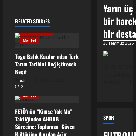
Yarın üç
bir harek
RELATED STORIES
bir dest
KÜLTÜR SANAT
Manşet
20 Temmuz 2026
Togu Balık Kazılarından Türk
Tarım Tarihini Değiştirecek
52 YIL SONRA,
Keşif
bu özel dosya 
admin
6 Ağustos 2026
destandı. İlh
0
Manşet
FETÖ’nün “Kimse Yok Mu”
SPOR
Taktiğinden AHBAB
Sürecine: Toplumsal Güven
FUTBOLU
Kültürüne Vurulan Ağır