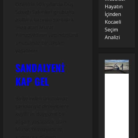
Özellikle 90’lı yıllarda Düş
Hayatın
Sokağı Sakinleri grubuyla
İçinden
akıllara kazınan şarkılara
Kocaeli
imza atan Murat
Seçim
Yılmazyıldırım vatandaşlara
Analizi
unutulmaz bir akşam
yaşatacak.
SANDALYENİ
Togu
KAP GEL
Balık
Kazılarından
Türk
Tarım
Birbirinden unutulmaz
Tarihini
Değiştirecek
şarkılarıyla dinleyicilere
Keşif
keyifli ve duygusal bir
Moğolistan’da
yürütülen
akşam yaşatacak olan
arkeolojik
çalışmalarda
Murat Yılmazyıldırım
gün
yüzüne
konserini, dileyen