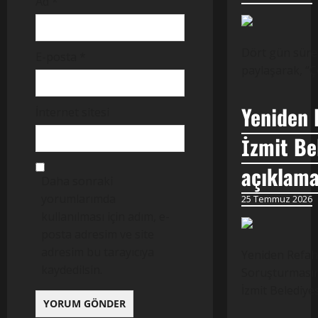
Ad
*
Dört gün süren
E-posta
*
paylaşarak, “Ç
Yeniden 
İnternet sitesi
İzmit Be
açıklama
Daha sonraki
yorumlarımda
25 Temmuz 2026
kullanılması için adım, e-
posta adresim ve site
adresim bu tarayıcıya
Yeniden Refah 
kaydedilsin.
Soruşturmasına
İzmit Belediye