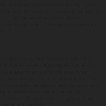
rcilik İl Müdürlüğüne atanan, Kocaeli Büyükşehir
eski Başkanı Mesut Önem’i makamında ziyaret etti.
f. Dr. Tahir Serkan Irmak, önceki dönem
önetim Kurulu üyeleri Kimya Mühendisi Mustafa
atıldı.
de İklim Kanunu, Yeşil Mutabakat Eylem Planı ve
 çekti. Küresel iklim değişikliğiyle mücadelenin
nı vurgulayan Önem, asıl önemli başlıklardan
yum kapasitesinin artırılması olduğunu ifade etti.
ıcak hava dalgaları ve ekstrem hava olaylarına karşı
ktiğini belirten Önem, çevre yönetimi, şehir
ı ve afet risklerinin azaltılması gibi alanlarda
aşıdığını dile getirdi.