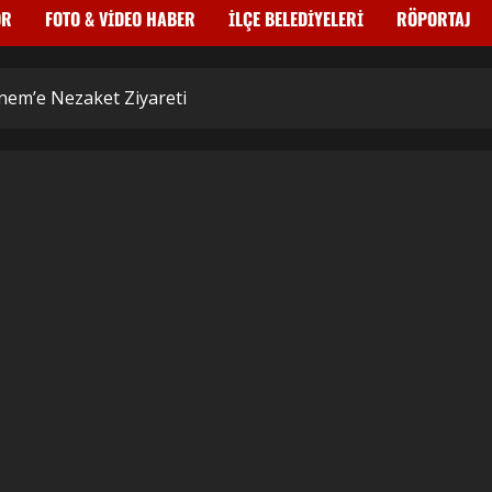
OR
FOTO & VİDEO HABER
İLÇE BELEDİYELERİ
RÖPORTAJ
nem’e Nezaket Ziyareti