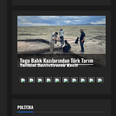
Togu Balık Kazılarından Türk Tarım
Tarihini Değiştirecek Keşif
Moğolistan’da yürütülen arkeolojik çalışmalarda
gün yüzüne çıkarılan 14 kilometrelik antik sulama
kanalı, Türklerin planlı tarım geçmişini 100 yıl
erkene taşıdı.
POLITIKA