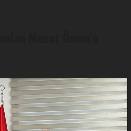
ğından Mesut Önem’e