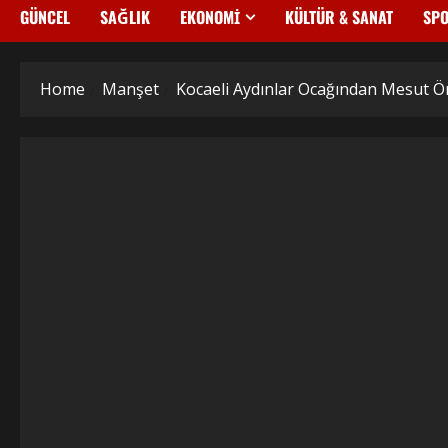
GÜNCEL
SAĞLIK
EKONOMİ
KÜLTÜR & SANAT
SP
Home
Manşet
Kocaeli Aydınlar Ocağından Mesut Ö