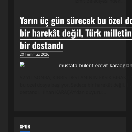
İzmit Belediyesi’ndeki…
Yarın üç gün sürecek bu özel d
bir harekât değil, Türk milleti
bir destandı
20 Temmuz 2026
52 YIL SONRA, KIBRIS DESTANININ EKSİK BIRAKILA
bu özel dosya başlıyor. Sadece bir harekât değil, Tü
destandı. İlhan KARAÇAY’dan duyuru:…
SPOR