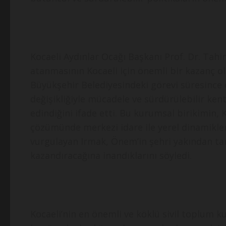
Kocaeli Aydınlar Ocağı Başkanı Prof. Dr. Tah
atanmasının Kocaeli için önemli bir kazanç ol
Büyükşehir Belediyesindeki görevi süresince çe
değişikliğiyle mücadele ve sürdürülebilir kent
edindiğini ifade etti. Bu kurumsal birikimin, Ko
çözümünde merkezi idare ile yerel dinamikler
vurgulayan Irmak, Önem’in şehri yakından tan
kazandıracağına inandıklarını söyledi.
Kocaeli’nin en önemli ve köklü sivil toplum ku