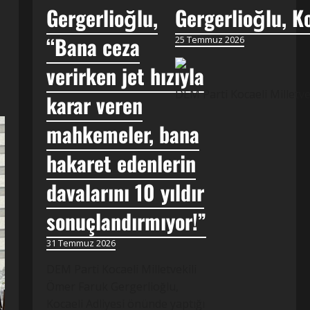
Gergerlioğlu,
Gergerlioğlu, K
“Bana ceza
25 Temmuz 2026
verirken jet hızıyla
DEM Parti Kocaeli Milletve
karar veren
mahkemeler, bana
hakaret edenlerin
davalarını 10 yıldır
sonuçlandırmıyor!”
31 Temmuz 2026
DEM Parti Kocaeli Milletvekili
Ömer Faruk Gergerlioğlu,
Kocaeli Adliyesi önünde yaptığı