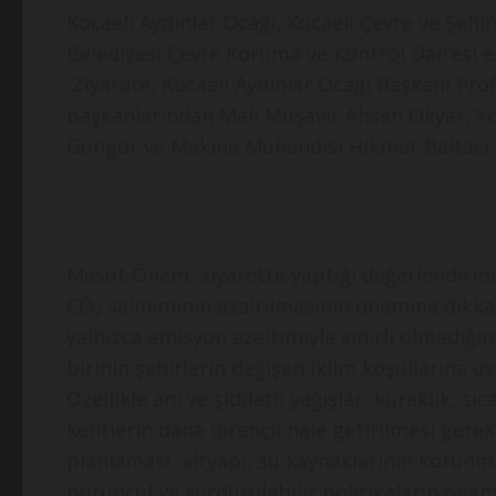
Kocaeli Aydınlar Ocağı, Kocaeli Çevre ve Şehi
Belediyesi Çevre Koruma ve Kontrol Dairesi 
Ziyarete, Kocaeli Aydınlar Ocağı Başkanı Pro
başkanlarından Mali Müşavir Ahsen Okyar, Y
Güngör ve Makine Mühendisi Hikmet Baltacı k
Mesut Önem, ziyarette yaptığı değerlendirme
CO₂ salınımının azaltılmasının önemine dikkat
yalnızca emisyon azaltımıyla sınırlı olmadığı
birinin şehirlerin değişen iklim koşullarına u
Özellikle ani ve şiddetli yağışlar, kuraklık, s
kentlerin daha dirençli hale getirilmesi gere
planlaması, altyapı, su kaynaklarının korunmas
bütüncül ve sürdürülebilir politikaların önem t